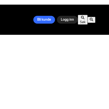
Bli kunde
Logg inn
Søk