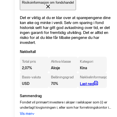
Risikoinformasjon om fondshandel
Det er viktig at du er klar over at sparepengene dine
kan øke og minke i verdi. Selv om sparing i fond
historisk sett har gitt god avkastning over tid, er det
ingen garanti for fremtidig utvikling. Det er alltid en
risiko for at du ikke får tilbake pengene du har
investert.
Nøkkeltall
Total pris
Aktiva klasse
Kategori
2,07
%
Aksje
Kina
Basis-valuta
Belåningsgrad
Nøkkelinformasjon
USD
70
%
Last ned
Sammendrag
Fondet vil primært investere i aksjer i selskaper som (i) er
underlagt lovgivningen i, eller som har forretningskontor i
Folkerepublikken Kina (“Kina”), Hongkong eller Taiwan, eller
Vis mer