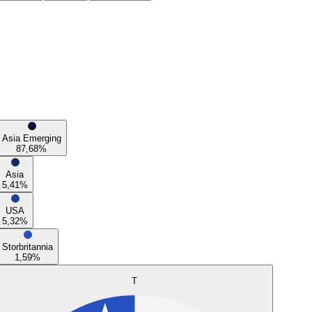
Asia Emerging
87,68
%
Asia
5,41
%
USA
5,32
%
Storbritannia
1,59
%
T