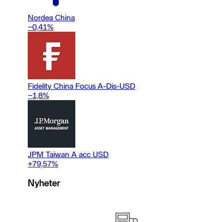
Nordea China
−0,41
%
Fidelity China Focus A-Dis-USD
−1,8
%
JPM Taiwan A acc USD
+79,57
%
Nyheter