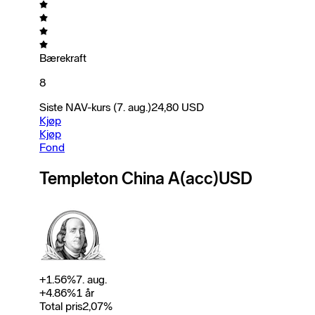
Bærekraft
8
Siste NAV-kurs
(7. aug.)
24,80
USD
Kjøp
Kjøp
Fond
Templeton China A(acc)USD
+
1.56
%
7. aug.
+
4.86
%
1 år
Total pris
2,07
%