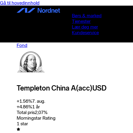
Gå til hovedinnhold
Børs & marked
Tjenester
Lær deg mer
Kundeservice
Fond
Templeton China A(acc)USD
+
1.56
%
7. aug.
+
4.86
%
1 år
Total pris
2,07
%
Morningstar Rating
1 star