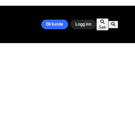
Bli kunde
Logg inn
Søk