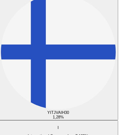
YITJVAIH30
1,28
%
I