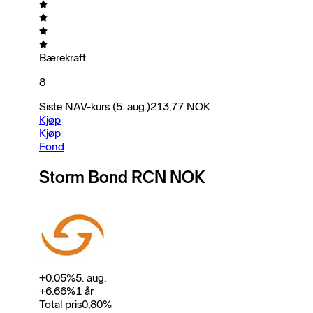
Bærekraft
8
Siste NAV-kurs
(5. aug.)
213,77
NOK
Kjøp
Kjøp
Fond
Storm Bond RCN NOK
+
0.05
%
5. aug.
+
6.66
%
1 år
Total pris
0,80
%