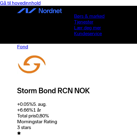
Gå til hovedinnhold
Børs & marked
Tjenester
Lær deg mer
Kundeservice
Fond
Storm Bond RCN NOK
+
0.05
%
5. aug.
+
6.66
%
1 år
Total pris
0,80
%
Morningstar Rating
3 stars