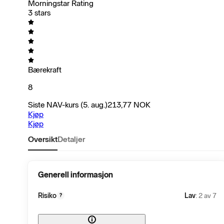
Morningstar Rating
3 stars
Bærekraft
8
Siste NAV-kurs
(5. aug.)
213,77
NOK
Kjøp
Kjøp
Oversikt
Detaljer
Generell informasjon
Risiko
Lav
: 2 av 7
?