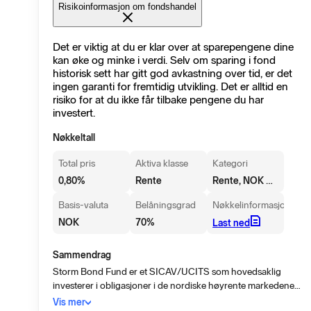
Risikoinformasjon om fondshandel
Det er viktig at du er klar over at sparepengene dine
kan øke og minke i verdi. Selv om sparing i fond
historisk sett har gitt god avkastning over tid, er det
ingen garanti for fremtidig utvikling. Det er alltid en
risiko for at du ikke får tilbake pengene du har
investert.
Nøkkeltall
Total pris
Aktiva klasse
Kategori
Rente, NOK Høyrenteobligasjoner
0,80
%
Rente
Basis-valuta
Belåningsgrad
Nøkkelinformasjon
NOK
70
%
Last ned
Sammendrag
Storm Bond Fund er et SICAV/UCITS som hovedsaklig
investerer i obligasjoner i de nordiske høyrente markedene.
Målet er å maksimere den risikojusterte avkastningen over
Vis mer