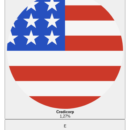
Credicorp
1,27
%
E