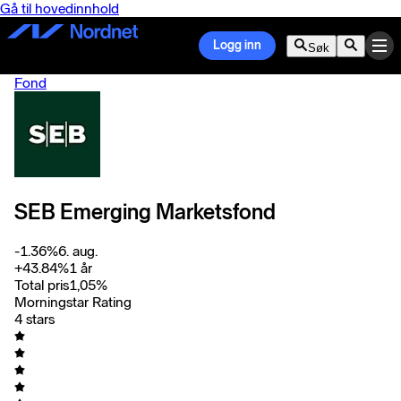
Gå til hovedinnhold
Logg inn
Søk
Fond
SEB Emerging Marketsfond
-1.36
%
6. aug.
+
43.84
%
1 år
Total pris
1,05
%
Morningstar Rating
4 stars