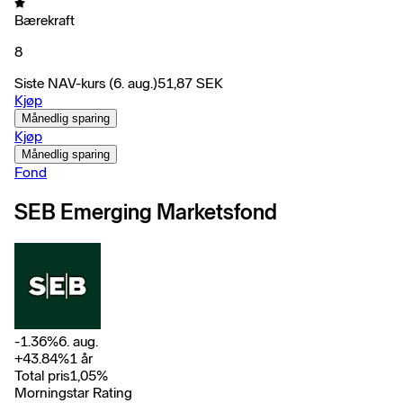
Bærekraft
8
Siste NAV-kurs
(6. aug.)
51,87
SEK
Kjøp
Månedlig sparing
Kjøp
Månedlig sparing
Fond
SEB Emerging Marketsfond
-1.36
%
6. aug.
+
43.84
%
1 år
Total pris
1,05
%
Morningstar Rating