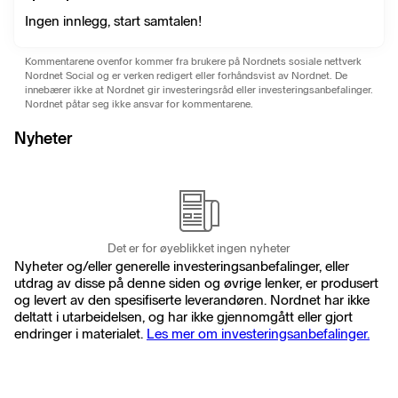
Ingen innlegg, start samtalen!
Kommentarene ovenfor kommer fra brukere på Nordnets sosiale nettverk
Nordnet Social og er verken redigert eller forhåndsvist av Nordnet. De
innebærer ikke at Nordnet gir investeringsråd eller investeringsanbefalinger.
Nordnet påtar seg ikke ansvar for kommentarene.
Nyheter
Det er for øyeblikket ingen nyheter
Nyheter og/eller generelle investeringsanbefalinger, eller
utdrag av disse på denne siden og øvrige lenker, er produsert
og levert av den spesifiserte leverandøren. Nordnet har ikke
deltatt i utarbeidelsen, og har ikke gjennomgått eller gjort
endringer i materialet.
Les mer om investeringsanbefalinger.