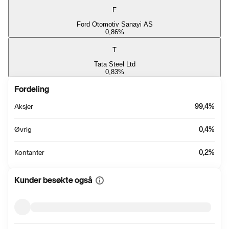
F
Ford Otomotiv Sanayi AS
0,86
%
T
Tata Steel Ltd
0,83
%
Fordeling
Aksjer
99,4
%
Øvrig
0,4
%
Kontanter
0,2
%
Kunder besøkte også
Vis
mer
informasjon