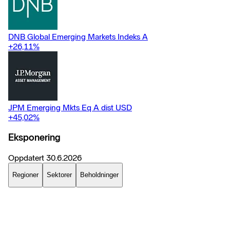
DNB Global Emerging Markets Indeks A
+26,11
%
JPM Emerging Mkts Eq A dist USD
+45,02
%
Eksponering
Oppdatert
30.6.2026
Regioner
Sektorer
Beholdninger