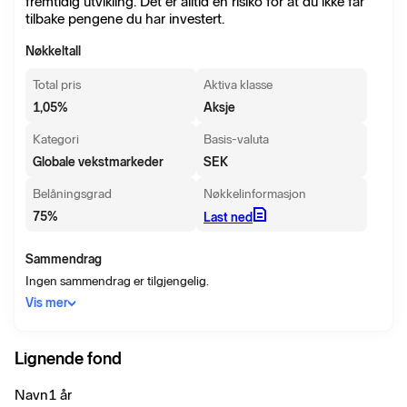
fremtidig utvikling. Det er alltid en risiko for at du ikke får
tilbake pengene du har investert.
Nøkkeltall
Total pris
Aktiva klasse
1,05
%
Aksje
Kategori
Basis-valuta
Globale vekstmarkeder
SEK
Belåningsgrad
Nøkkelinformasjon
75
%
Last ned
Sammendrag
Ingen sammendrag er tilgjengelig.
Vis mer
Lignende fond
Navn
1 år