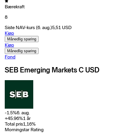
Bærekraft
8
Siste NAV-kurs
(6. aug.)
5,51
USD
Kjøp
Månedlig sparing
Kjøp
Månedlig sparing
Fond
SEB Emerging Markets C USD
-1.5
%
6. aug.
+
45.96
%
1 år
Total pris
1,16
%
Morningstar Rating