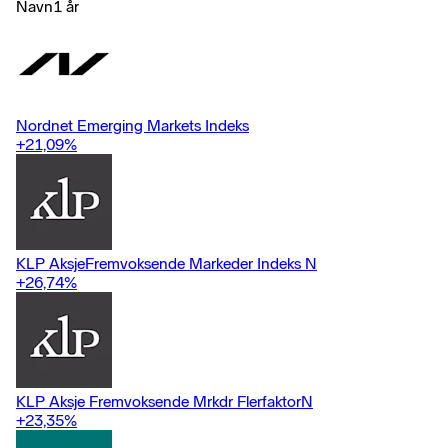
Navn
1 år
Nordnet Emerging Markets Indeks
+21,09
%
KLP AksjeFremvoksende Markeder Indeks N
+26,74
%
KLP Aksje Fremvoksende Mrkdr FlerfaktorN
+23,35
%