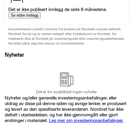
Det er ikke publisert innlegg de siste 6 månedene.
Se eldre innlegg
Kommentarene ovenfor kommer fra brukere på Nordnets sosiale nettverk
Nordnet Social og er verken redigert eller forhåndsvist av Nordnet. De
innebærer ikke at Nordnet gir investeringsråd eller investeringsanbefalinger.
Nordnet påtar seg ikke ansvar for kommentarene.
Nyheter
Det er for øyeblikket ingen nyheter
Nyheter og/eller generelle investeringsanbefalinger, eller
utdrag av disse på denne siden og øvrige lenker, er produsert
og levert av den spesifiserte leverandøren. Nordnet har ikke
deltatt i utarbeidelsen, og har ikke gjennomgått eller gjort
endringer i materialet.
Les mer om investeringsanbefalinger.