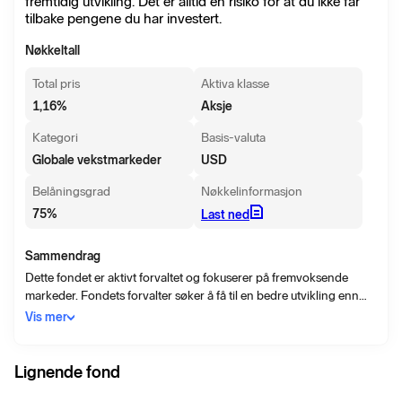
fremtidig utvikling. Det er alltid en risiko for at du ikke får
tilbake pengene du har investert.
Nøkkeltall
Total pris
Aktiva klasse
1,16
%
Aksje
Kategori
Basis-valuta
Globale vekstmarkeder
USD
Belåningsgrad
Nøkkelinformasjon
75
%
Last ned
Sammendrag
Dette fondet er aktivt forvaltet og fokuserer på fremvoksende
markeder. Fondets forvalter søker å få til en bedre utvikling enn
avkastningen på MSCI Emerging Markets Net Return Index (en
Vis mer
global aksjeindeks med fokus på fremvoksende markeder som
reinvester utbytte). Hovedkategorien innen finansinstrumenter er
aksjer og aksjerelaterte instrumenter. Derivater kan benyttes til å
Lignende fond
nå investeringsmålet samt til å effektivisere forvaltningen.