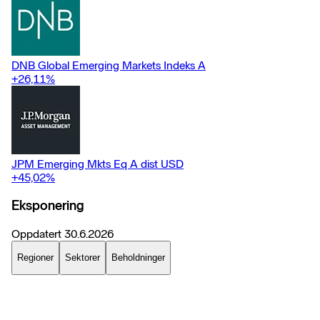
DNB Global Emerging Markets Indeks A
+26,11
%
JPM Emerging Mkts Eq A dist USD
+45,02
%
Eksponering
Oppdatert
30.6.2026
Regioner
Sektorer
Beholdninger