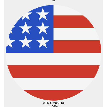
M
MTN Group Ltd.
1,06
%