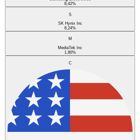
8,42
%
S
SK Hynix Inc
8,24
%
M
MediaTek Inc
1,80
%
C