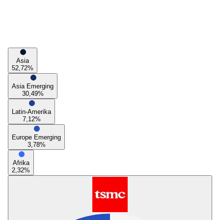
Asia
52,72
%
Asia Emerging
30,49
%
Latin-Amerika
7,12
%
Europe Emerging
3,78
%
Afrika
2,32
%