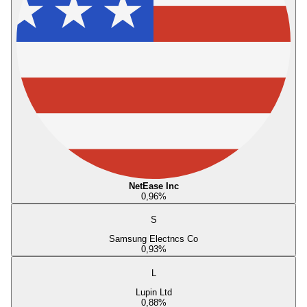
NetEase Inc
0,96
%
S
Samsung Electncs Co
0,93
%
L
Lupin Ltd
0,88
%