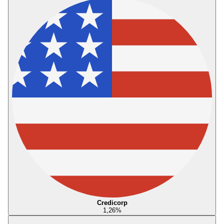
Credicorp
1,26
%