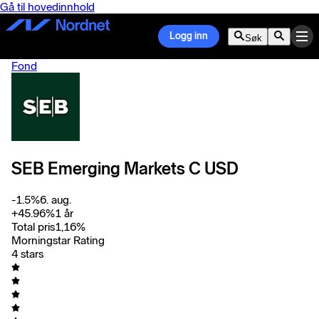
Gå til hovedinnhold
Logg inn
Søk
Fond
SEB Emerging Markets C USD
-1.5
%
6. aug.
+
45.96
%
1 år
Total pris
1,16
%
Morningstar Rating
4 stars