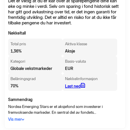
Det er viktig at du er klar over at sparepengene dine kan
øke og minke i verdi. Selv om sparing i fond historisk sett
har gitt god avkastning over tid, er det ingen garanti for
fremtidig utvikling. Det er alltid en risiko for at du ikke får
tilbake pengene du har investert.
Nøkkeltall
Total pris
Aktiva klasse
1,36
%
Aksje
Kategori
Basis-valuta
Globale vekstmarkeder
EUR
Belåningsgrad
Nøkkelinformasjon
70
%
Last ned
Sammendrag
Nordea Emerging Stars er et aksjefond som investerer i
fremvoksende markeder. En sentral del av fondets
investeringspolitikk er å investere i selskaper som følger
Vis mer
retningslinjer for miljø, sosialt ansvar og eierstyring. Plasseringene
i fondet gjøres først og fremst i selskaper som forventes å ha