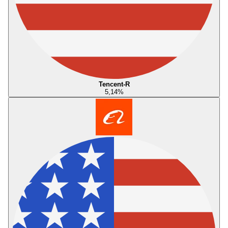
Tencent-R
5,14
%