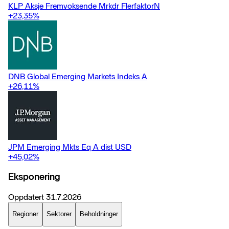
KLP Aksje Fremvoksende Mrkdr FlerfaktorN
+23,35
%
DNB Global Emerging Markets Indeks A
+26,11
%
JPM Emerging Mkts Eq A dist USD
+45,02
%
Eksponering
Oppdatert
31.7.2026
Regioner
Sektorer
Beholdninger