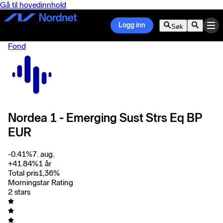
Gå til hovedinnhold
Logg inn
Søk
Fond
Nordea 1 - Emerging Sust Strs Eq BP
EUR
-0.41
%
7. aug.
+
41.84
%
1 år
Total pris
1,36
%
Morningstar Rating
2 stars