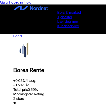
Gå til hovedinnhold
Børs & marked
Tjenester
Lær deg mer
Kundeservice
Fond
Borea Rente
+
0.08
%
4. aug.
-0.6
%
1 år
Total pris
0,59
%
Morningstar Rating
3 stars