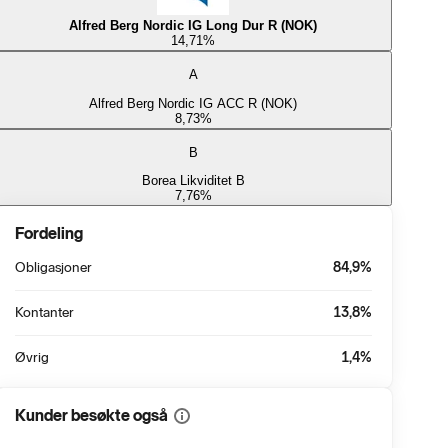
Alfred Berg Nordic IG Long Dur R (NOK)
14,71
%
A
Alfred Berg Nordic IG ACC R (NOK)
8,73
%
B
Borea Likviditet B
7,76
%
Fordeling
Obligasjoner
84,9
%
Kontanter
13,8
%
Øvrig
1,4
%
Kunder besøkte også
Vis
mer