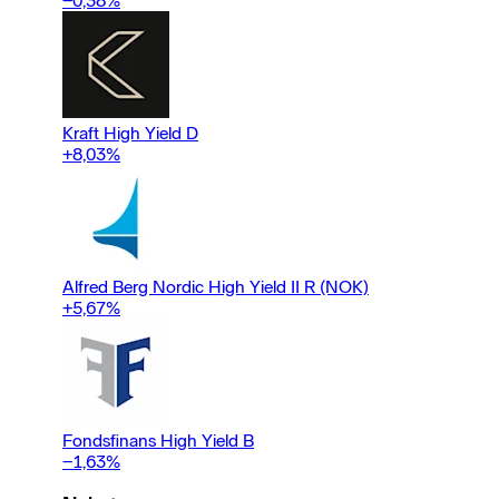
−0,38
%
Kraft High Yield D
+8,03
%
Alfred Berg Nordic High Yield II R (NOK)
+5,67
%
Fondsfinans High Yield B
−1,63
%