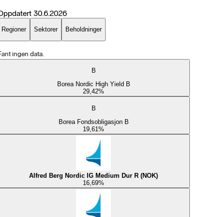
Oppdatert
30.6.2026
Regioner
Sektorer
Beholdninger
Fant ingen data.
B
Borea Nordic High Yield B
29,42
%
B
Borea Fondsobligasjon B
19,61
%
Alfred Berg Nordic IG Medium Dur R (NOK)
16,69
%