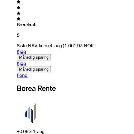
Bærekraft
8
Siste NAV-kurs
(4. aug.)
1 061,93
NOK
Kjøp
Månedlig sparing
Kjøp
Månedlig sparing
Fond
Borea Rente
+
0.08
%
4. aug.