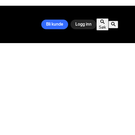
Bli kunde
Logg inn
Søk