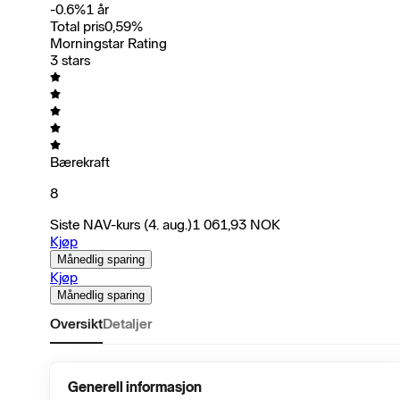
-0.6
%
1 år
Total pris
0,59
%
Morningstar Rating
3 stars
Bærekraft
8
Siste NAV-kurs
(4. aug.)
1 061,93
NOK
Kjøp
Månedlig sparing
Kjøp
Månedlig sparing
Oversikt
Detaljer
Generell informasjon