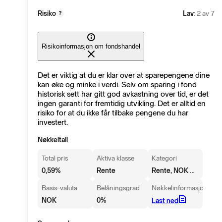
Risiko
Lav
: 2 av 7
?
Risikoinformasjon om fondshandel
Det er viktig at du er klar over at sparepengene dine
kan øke og minke i verdi. Selv om sparing i fond
historisk sett har gitt god avkastning over tid, er det
ingen garanti for fremtidig utvikling. Det er alltid en
risiko for at du ikke får tilbake pengene du har
investert.
Nøkkeltall
Total pris
Aktiva klasse
Kategori
Rente, NOK Obligasjoner
0,59
%
Rente
Basis-valuta
Belåningsgrad
Nøkkelinformasjon
NOK
0
%
Last ned