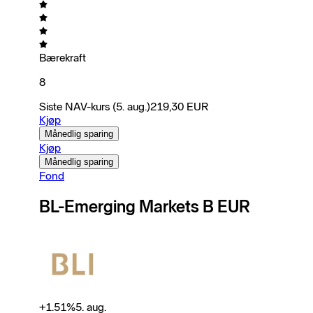
Bærekraft
8
Siste NAV-kurs
(5. aug.)
219,30
EUR
Kjøp
Månedlig sparing
Kjøp
Månedlig sparing
Fond
BL-Emerging Markets B EUR
+
1.51
%
5. aug.