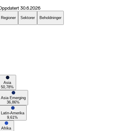
Oppdatert
30.6.2026
Regioner
Sektorer
Beholdninger
Asia
50,78
%
Asia Emerging
36,86
%
Latin-Amerika
9,61
%
Afrika