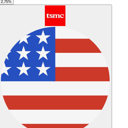
2,75
%