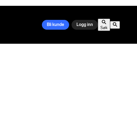
Bli kunde
Logg inn
Søk