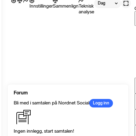
Dag
Innstillinger
Sammenlign
Teknisk
analyse
Forum
Bli med i samtalen på Nordnet Social
Logg inn
Ingen innlegg, start samtalen!