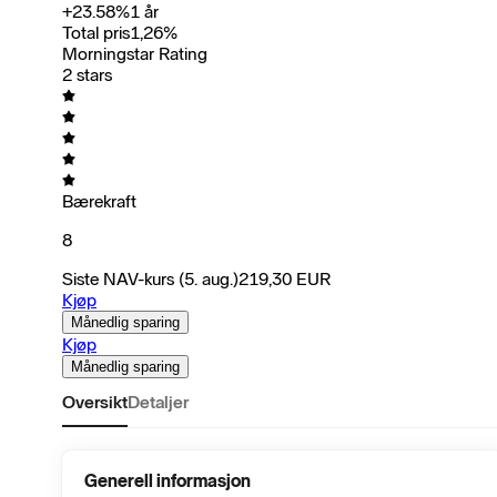
+
23.58
%
1 år
Total pris
1,26
%
Morningstar Rating
2 stars
Bærekraft
8
Siste NAV-kurs
(5. aug.)
219,30
EUR
Kjøp
Månedlig sparing
Kjøp
Månedlig sparing
Oversikt
Detaljer
Generell informasjon