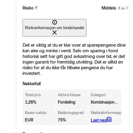
Risiko
Middels
: 4 av 7
?
Risikoinformasjon om fondshandel
Det er viktig at du er klar over at sparepengene dine
kan øke og minke i verdi. Selv om sparing i fond
historisk sett har gitt god avkastning over tid, er det
ingen garanti for fremtidig utvikling. Det er alltid en
risiko for at du ikke får tilbake pengene du har
investert.
Nøkkeltall
Total pris
Aktiva klasse
Kategori
Kombinasjonsfond, Globale vekstmarkeder
1,26
%
Fordeling
Basis-valuta
Belåningsgrad
Nøkkelinformasjon
EUR
75
%
Last ned