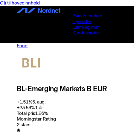
Gå til hovedinnhold
Børs & marked
Tjenester
Lær deg mer
Kundeservice
Fond
BL-Emerging Markets B EUR
+
1.51
%
5. aug.
+
23.58
%
1 år
Total pris
1,26
%
Morningstar Rating
2 stars