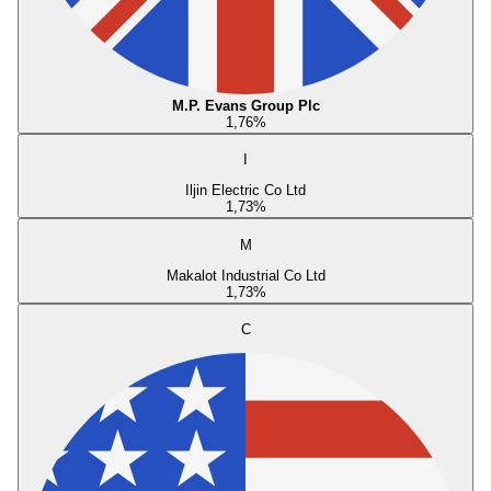
M.P. Evans Group Plc
1,76
%
I
Iljin Electric Co Ltd
1,73
%
M
Makalot Industrial Co Ltd
1,73
%
C