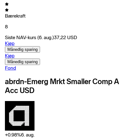
Bærekraft
8
Siste NAV-kurs
(6. aug.)
37,22
USD
Kjøp
Månedlig sparing
Kjøp
Månedlig sparing
Fond
abrdn-Emerg Mrkt Smaller Comp A
Acc USD
+
0.98
%
6. aug.