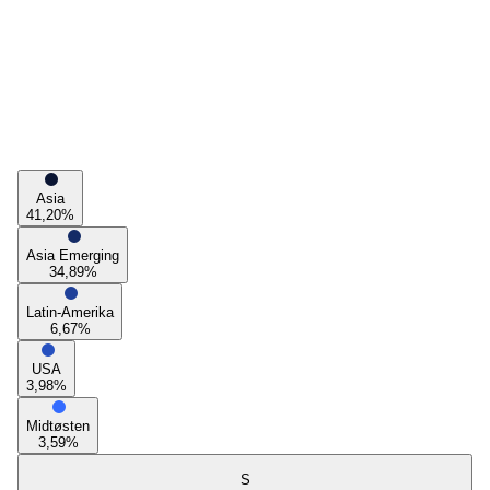
Asia
41,20
%
Asia Emerging
34,89
%
Latin-Amerika
6,67
%
USA
3,98
%
Midtøsten
3,59
%
S