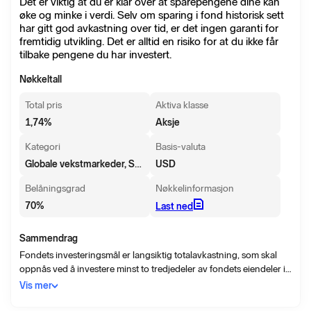
Det er viktig at du er klar over at sparepengene dine kan
øke og minke i verdi. Selv om sparing i fond historisk sett
har gitt god avkastning over tid, er det ingen garanti for
fremtidig utvikling. Det er alltid en risiko for at du ikke får
tilbake pengene du har investert.
Nøkkeltall
Total pris
Aktiva klasse
1,74
%
Aksje
Kategori
Basis-valuta
Globale vekstmarkeder, Små/mellomstore selskaper
USD
Belåningsgrad
Nøkkelinformasjon
70
%
Last ned
Sammendrag
Fondets investeringsmål er langsiktig totalavkastning, som skal
oppnås ved å investere minst to tredjedeler av fondets eiendeler i
aksjer og aksjerelaterte verdipapirer i mindre selskaper som har
Vis mer
sitt forretningskontor i et land i fremvoksende markeder, mindre
selskaper som har det meste av sin forretningsvirksomhet i et land