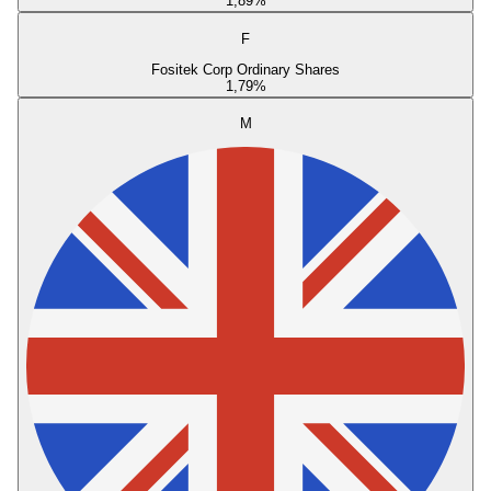
1,89
%
F
Fositek Corp Ordinary Shares
1,79
%
M