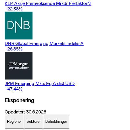
KLP Aksje Fremvoksende Mrkdr FlerfaktorN
+22,38
%
DNB Global Emerging Markets Indeks A
+26,85
%
JPM Emerging Mkts Eq A dist USD
+47,44
%
Eksponering
Oppdatert
30.6.2026
Regioner
Sektorer
Beholdninger