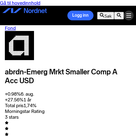
Gå til hovedinnhold
Logg inn
Søk
Fond
abrdn-Emerg Mrkt Smaller Comp A
Acc USD
+
0.98
%
6. aug.
+
27.56
%
1 år
Total pris
1,74
%
Morningstar Rating
3 stars