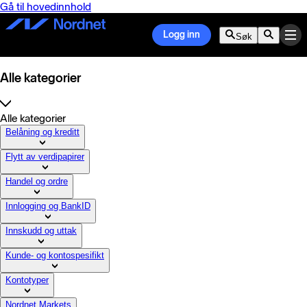
Gå til hovedinnhold
Logg inn
Søk
Alle kategorier
Alle kategorier
Belåning og kreditt
Flytt av verdipapirer
Handel og ordre
Innlogging og BankID
Innskudd og uttak
Kunde- og kontospesifikt
Kontotyper
Nordnet Markets