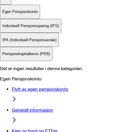
Egen Pensjonskonto
Individuell Pensjonssparing (IPS)
IPA (Individuell Pensjonsavtale)
Pensjonskapitalbevis (PKB)
Det er ingen resultater i denne kategorien.
Egen Pensjonskonto
Flytt av egen pensjonskonto
Generell informasjon
Kjøp av fond og ETFer