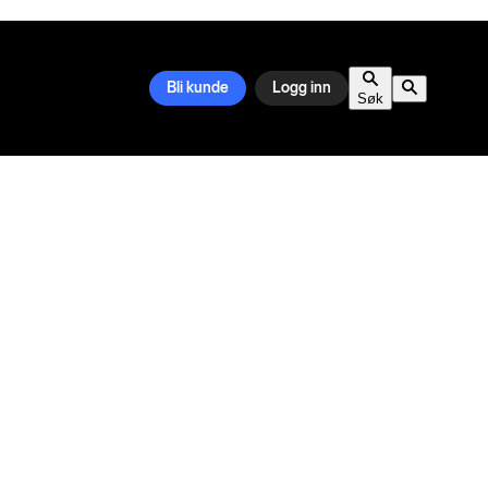
Bli kunde
Logg inn
Søk