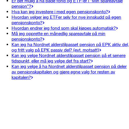
Er det mulig å ha både fond og ETF-er i "Min spareavtale
pensjon"?
Hva kan jeg investere i med egen pensjonskonto?
Hvordan velger jeg ETFer selv for nye innskudd på egen
pensjonskonto?
Hvordan endrer jeg fond som skal kjøpes automatisk?
Må jeg opprette en månedlig spareavtale på min
pensjonskonto?
Kan jeg ha Nordnet alderstilpasset pensjon på EPK aktiv del,
og fritt valg på EPK passiv del? (evt. motsatt)
Kan jeg velge Nordnet alderstilpasset pensjon på et senere
tidspunkt, eller må jeg velge det fra start?
Kan jeg velge å ha Nordnet alderstilpasset pensjon på deler
av pensjonskapitalen og gjøre egne valg for resten av
kapitalen?