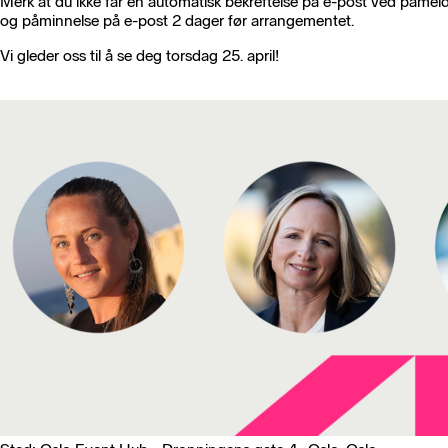
Merk at du ikke får en automatisk bekreftelse på e-post ved påmeldi
og påminnelse på e-post 2 dager før arrangementet.
Vi gleder oss til å se deg torsdag 25. april!