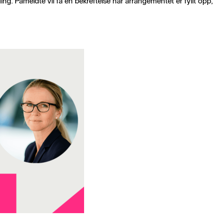
ng. Påmeldte vil få en bekreftelse når arrangementet er fyllt opp,