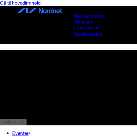
Gå til hovedinnhold
Børs & marked
Tjenester
Lær deg mer
Kundeservice
Nordnet Kvinnekveld 2024
25. april 17:00
-
19:50
Oslo Event Hub
Dronningens gate 4 , Oslo
Oslo
Meld deg på
Eventer
/