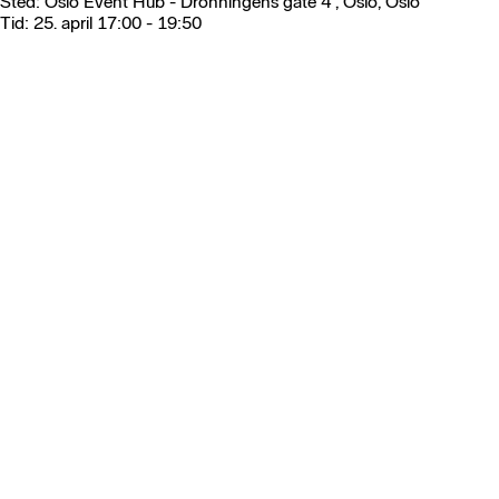
Sted
:
Oslo Event Hub
-
Dronningens gate 4 , Oslo
,
Oslo
Tid
:
25. april 17:00
-
19:50