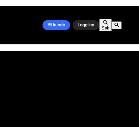
Bli kunde
Logg inn
Søk