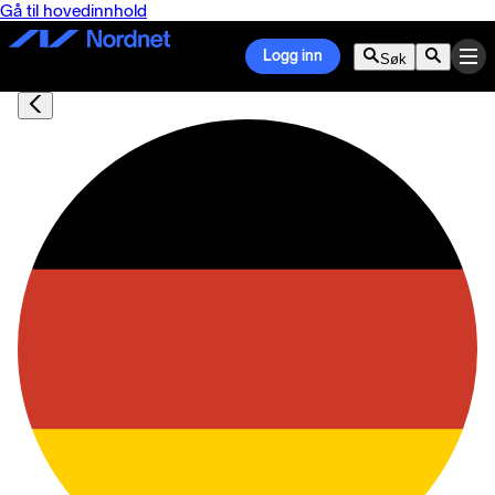
Gå til hovedinnhold
Logg inn
Søk