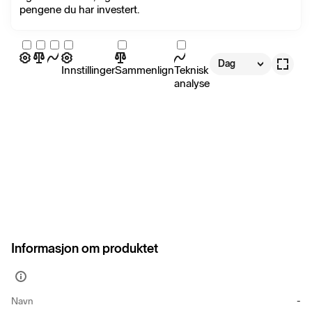
pengene du har investert.
Dag
Innstillinger
Sammenlign
Teknisk
analyse
Informasjon om produktet
Vis
mer
Navn
-
informasjon