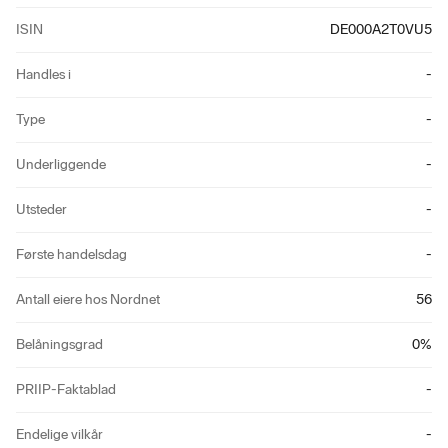
ISIN
DE000A2T0VU5
Handles i
-
Type
-
Underliggende
-
Utsteder
-
Første handelsdag
-
Antall eiere hos Nordnet
56
Belåningsgrad
0
%
PRIIP-Faktablad
-
Endelige vilkår
-