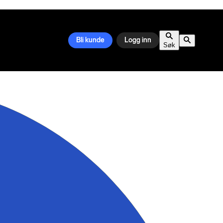
Bli kunde
Logg inn
Søk