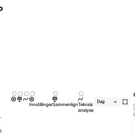
P
Dag
Innstillinger
Sammenlign
Teknisk
analyse
-
9