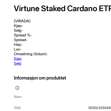
Virtune Staked Cardano ET
(VIRADA)
Kjøp
-
Selg
-
Spread %
-
Spread
-
Høy
-
Lav
-
Omsetning (Volum)
-
Kjøp
Selg
Informasjon om produktet
Vis
mer
Navn
informasjon
ISIN
SE002163044