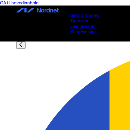
Gå til hovedinnhold
Børs & marked
Tjenester
Lær deg mer
Kundeservice