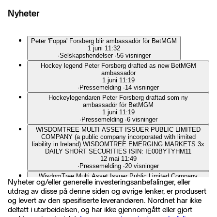
Nyheter
Peter 'Foppa' Forsberg blir ambassadör för BetMGM
1 juni 11:32
∙
Selskapshendelser
∙
56 visninger
Hockey legend Peter Forsberg drafted as new BetMGM
ambassador
1 juni 11:19
∙
Pressemelding
∙
14 visninger
Hockeylegendaren Peter Forsberg draftad som ny
ambassadör för BetMGM
1 juni 11:19
∙
Pressemelding
∙
6 visninger
WISDOMTREE MULTI ASSET ISSUER PUBLIC LIMITED
COMPANY (a public company incorporated with limited
liability in Ireland) WISDOMTREE EMERGING MARKETS 3x
DAILY SHORT SECURITIES ISIN: IE00BYTYHM11
12 mai 11:49
∙
Pressemelding
∙
20 visninger
WisdomTree Multi Asset Issuer Public Limited Company
Nyheter og/eller generelle investeringsanbefalinger, eller
Programme for the issuance of Collateralised ETP Securities
utdrag av disse på denne siden og øvrige lenker, er produsert
11 mai 10:16
∙
Pressemelding
∙
11 visninger
og levert av den spesifiserte leverandøren. Nordnet har ikke
WISDOMTREE MULTI ASSET ISSUER PUBLIC LIMITED
deltatt i utarbeidelsen, og har ikke gjennomgått eller gjort
COMPANY (a public company incorporated with limited