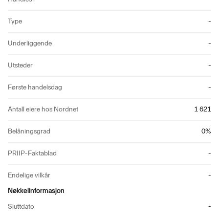
Type
-
Underliggende
-
Utsteder
-
Første handelsdag
-
Antall eiere hos Nordnet
1 621
Belåningsgrad
0
%
PRIIP-Faktablad
-
Endelige vilkår
-
Nøkkelinformasjon
Sluttdato
-