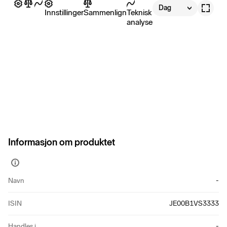
Dag
Innstillinger
Sammenlign
Teknisk
analyse
Informasjon om produktet
Vis
mer
Navn
-
informasjon
ISIN
JE00B1VS3333
Handles i
-