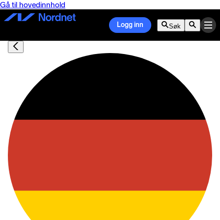
Gå til hovedinnhold
Logg inn
Søk