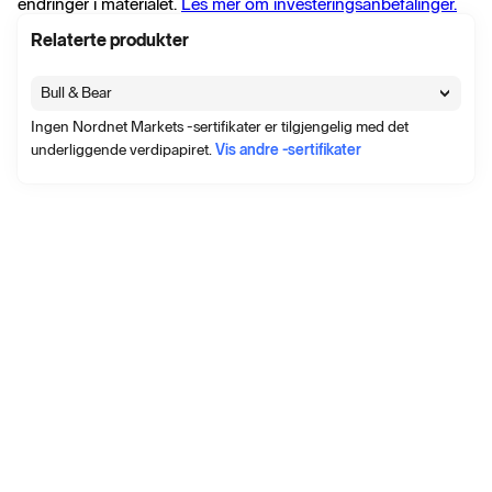
endringer i materialet.
Les mer om investeringsanbefalinger.
liability in Ireland) WISDOMTREE BRENT CRUDE OIL 3X
DAILY SHORT SECURITIES ISIN: XS3306517098
Relaterte produkter
7 mai 16:30
∙
Pressemelding
∙
9 visninger
WISDOMTREE MULTI ASSET ISSUER PUBLIC LIMITED
Bull & Bear
COMPANY (the “ISSUER”) (a public company incorporated
with limited liability in Ireland) NOTICE IN RESPECT OF A
Ingen Nordnet Markets -sertifikater er tilgjengelig med det
DAILY SWAP RATE AMENDEMENT IN RESPECT OF
underliggende verdipapiret.
Vis andre -sertifikater
CERTAIN CLASSES OF ETP SECURITIES
1 mai 14:34
∙
Pressemelding
∙
23 visninger
WISDOMTREE MULTI ASSET ISSUER PUBLIC LIMITED
COMPANY (a public company incorporated with limited
liability in Ireland) WISDOMTREE WTI CRUDE OIL 3X DAILY
SHORT SECURITIES ISIN: XS2819844387
1 mai 14:30
∙
Pressemelding
∙
6 visninger
WisdomTree Multi Asset Issuer Public Limited Company (a
public company incorporated with limited liability in Ireland)
Collateralised ETP Securities Programme Report and
Financial Statements for year ended 31 December 2025
29 apr. 17:33
∙
Pressemelding
∙
12 visninger
UPDATED NOTICE REGARDING THE PROPOSED
AMENDMENT TO THE PRINCIPAL AMOUNT OF THE
AFFECTED SECURITIES ADJOURNMENT OF MEETING
OF THE ETP SECURITYHOLDERS
28 apr. 10:50