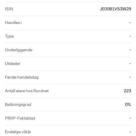
ISIN
JE00B1VS3W29
Handles i
-
Type
-
Underliggende
-
Utsteder
-
Første handelsdag
-
Antall eiere hos Nordnet
223
Belåningsgrad
0
%
PRIIP-Faktablad
-
Endelige vilkår
-