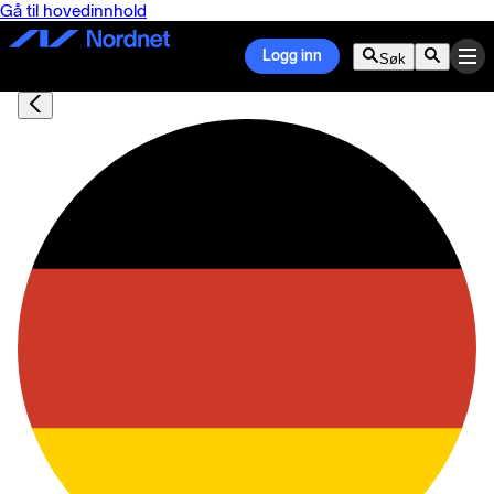
Gå til hovedinnhold
Logg inn
Søk