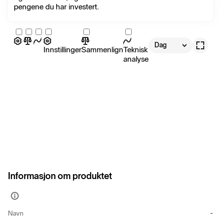
pengene du har investert.
Dag
Innstillinger
Sammenlign
Teknisk
analyse
Informasjon om produktet
Vis
mer
Navn
-
informasjon