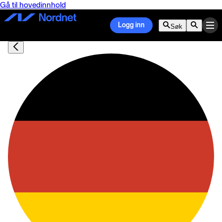
Gå til hovedinnhold
Logg inn
Søk