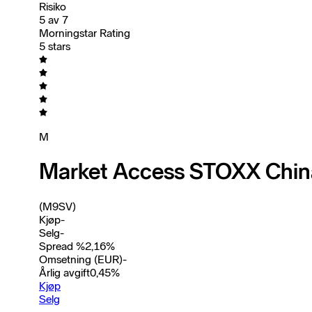
Risiko
5 av 7
Morningstar Rating
5 stars
M
Market Access STOXX China
(M9SV)
Kjøp
-
Selg
-
Spread %
2,16
%
Omsetning (EUR)
-
Årlig avgift
0,45
%
Kjøp
Selg