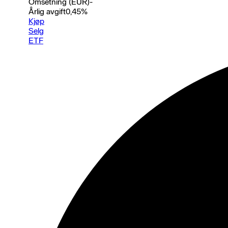
Omsetning (EUR)
-
Årlig avgift
0,45
%
Kjøp
Selg
ETF