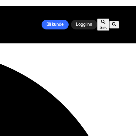
Bli kunde
Logg inn
Søk