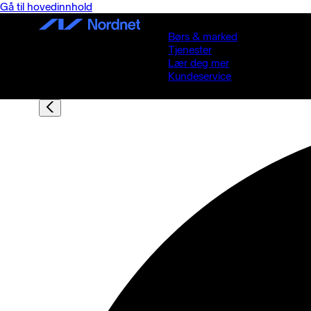
Gå til hovedinnhold
Børs & marked
Tjenester
Lær deg mer
Kundeservice