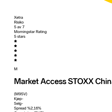
Xetra
Risiko
5 av 7
Morningstar Rating
5 stars
M
Market Access STOXX China
(M9SV)
Kjøp
-
Selg
-
Spread %
2,16
%