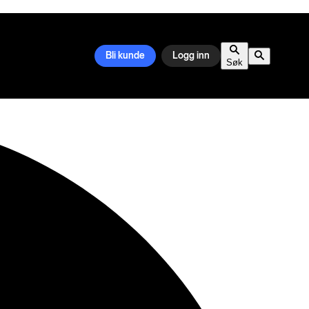
Bli kunde
Logg inn
Søk