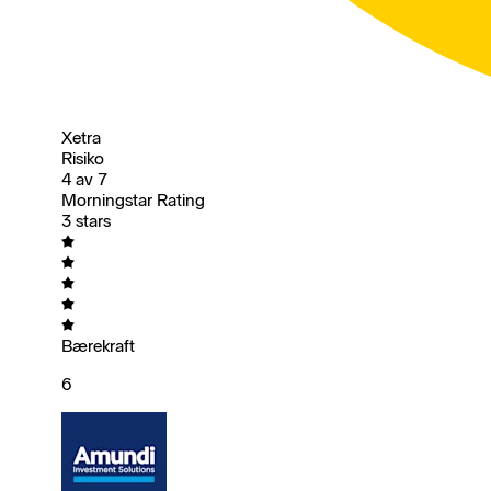
Xetra
Risiko
4 av 7
Morningstar Rating
3 stars
Bærekraft
6