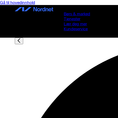
Gå til hovedinnhold
Børs & marked
Tjenester
Lær deg mer
Kundeservice