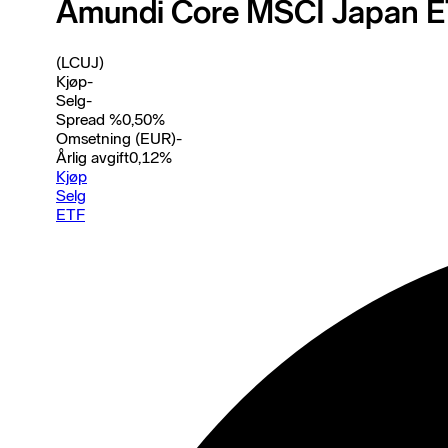
Amundi Core MSCI Japan E
(LCUJ)
Kjøp
-
Selg
-
Spread %
0,50
%
Omsetning (EUR)
-
Årlig avgift
0,12
%
Kjøp
Selg
ETF