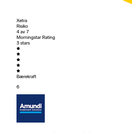
Xetra
Risiko
4 av 7
Morningstar Rating
3 stars
Bærekraft
6