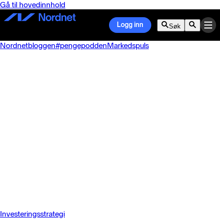
Gå til hovedinnhold
Logg inn
Søk
Nordnetbloggen
#pengepodden
Markedspuls
Investeringsstrategi