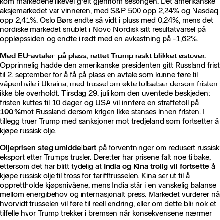
kom markedene likevel greit gjennom sesongen. Det amerikanske
aksjemarkedet var vinneren, med S&P 500 opp 2,24% og Nasdaq
opp 2,41%. Oslo Børs endte så vidt i pluss med 0,24%, mens det
nordiske markedet snublet i Novo Nordisk sitt resultatvarsel på
oppløpssiden og endte i rødt med en avkastning på -1,62%.
Med EU-avtalen på plass, rettet Trump raskt blikket østover.
Opprinnelig hadde den amerikanske presidenten gitt Russland frist
til 2. september for å få på plass en avtale som kunne føre til
våpenhvile i Ukraina, med trussel om økte tollsatser dersom fristen
ikke ble overholdt. Tirsdag 29. juli kom den uventede beskjeden:
fristen kuttes til 10 dager, og USA vil innføre en straffetoll på
100 %
mot Russland dersom krigen ikke stanses innen fristen. I
tillegg truer Trump med sanksjoner mot tredjeland som fortsetter å
kjøpe russisk olje.
Oljeprisen steg umiddelbart
på forventninger om redusert russisk
eksport etter Trumps trusler. Deretter har prisene falt noe tilbake,
ettersom det har blitt tydelig at
India og Kina trolig vil fortsette
å
kjøpe russisk olje til tross for tarifftrusselen. Kina ser ut til å
opprettholde kjøpsnivåene, mens India står i en vanskelig balanse
mellom energibehov og internasjonalt press. Markedet vurderer nå
hvorvidt trusselen vil føre til reell endring, eller om dette blir nok et
tilfelle hvor Trump trekker i bremsen når konsekvensene nærmer