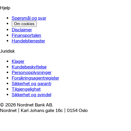
Hjelp
Spørsmål og svar
Om cookies
Disclaimer
Finansportalen
Handels­tjenester
Juridisk
Klager
Kundebeskyttelse
Personopplysninger
Forsikringsagentregister
Sikkerhet og garanti
Tilgjengelighet
Sikkerhet og svindel
© 2026 Nordnet Bank AB.
Nordnet | Karl Johans gate 16c | 0154 Oslo