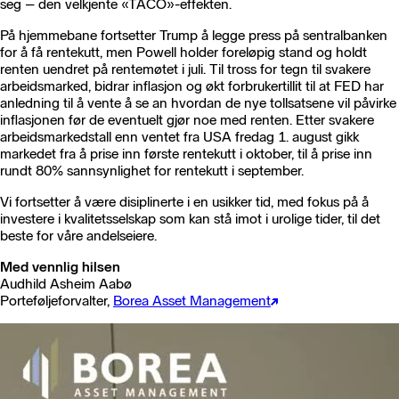
seg – den velkjente «TACO»-effekten.
På hjemmebane fortsetter Trump å legge press på sentralbanken
for å få rentekutt, men Powell holder foreløpig stand og holdt
renten uendret på rentemøtet i juli. Til tross for tegn til svakere
arbeidsmarked, bidrar inflasjon og økt forbrukertillit til at FED har
anledning til å vente å se an hvordan de nye tollsatsene vil påvirke
inflasjonen før de eventuelt gjør noe med renten. Etter svakere
arbeidsmarkedstall enn ventet fra USA fredag 1. august gikk
markedet fra å prise inn første rentekutt i oktober, til å prise inn
rundt 80% sannsynlighet for rentekutt i september.
Vi fortsetter å være disiplinerte i en usikker tid, med fokus på å
investere i kvalitetsselskap som kan stå imot i urolige tider, til det
beste for våre andelseiere.
Med vennlig hilsen
Audhild Asheim Aabø
Porteføljeforvalter,
Borea Asset Management