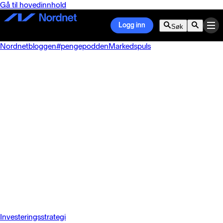
Gå til hovedinnhold
Logg inn
Søk
Nordnetbloggen
#pengepodden
Markedspuls
Investeringsstrategi