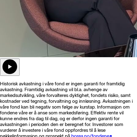
Historisk avkastning i våre fond er ingen garanti for framtidig
avkastning. Framtidig avkastning vil bl.a. avhenge av
markedsutvikling, våre forvalteres dyktighet, fondets risiko, samt
kostnader ved tegning, forvaltning og innløsning. Avkastningen i
våre fond kan bli negativ som følge av kurstap. Informasjon om
fondene våre er å anse som markedsføring. Effektiv rente vil
kunne endres fra dag til dag, og er derfor ingen garanti for
avkastningen i perioden den er beregnet for. Investorer som
vurderer å investere i våre fond oppfordres til å lese
nøkkelinformasjon og prospekt på
borea.no/fondene