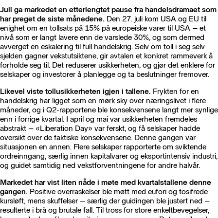
Juli ga markedet en etterlengtet pause fra handelsdramaet som
har preget de siste månedene.
Den 27. juli kom USA og EU til
enighet om en tollsats på 15% på europeiske varer til USA – et
nivå som er langt lavere enn de varslede 30%, og som dermed
avverget en eskalering til full handelskrig. Selv om toll i seg selv
sjelden gagner vekstutsiktene, gir avtalen et konkret rammeverk å
forholde seg til. Det reduserer usikkerheten, og gjør det enklere for
selskaper og investorer å planlegge og ta beslutninger fremover.
Likevel viste tollusikkerheten igjen i tallene.
Frykten for en
handelskrig har ligget som en mørk sky over næringslivet i flere
måneder, og i Q2-rapportene ble konsekvensene langt mer synlige
enn i forrige kvartal. I april og mai var usikkerheten fremdeles
abstrakt – «Liberation Day» var ferskt, og få selskaper hadde
oversikt over de faktiske konsekvensene. Denne gangen var
situasjonen en annen. Flere selskaper rapporterte om sviktende
ordreinngang, særlig innen kapitalvarer og eksportintensiv industri,
og guidet samtidig ned vekstforventningene for andre halvår.
Markedet har vist liten nåde i møte med kvartalstallene denne
gangen.
Positive overraskelser ble møtt med eufori og tosifrede
kursløft, mens skuffelser – særlig der guidingen ble justert ned –
resulterte i brå og brutale fall. Til tross for store enkeltbevegelser,