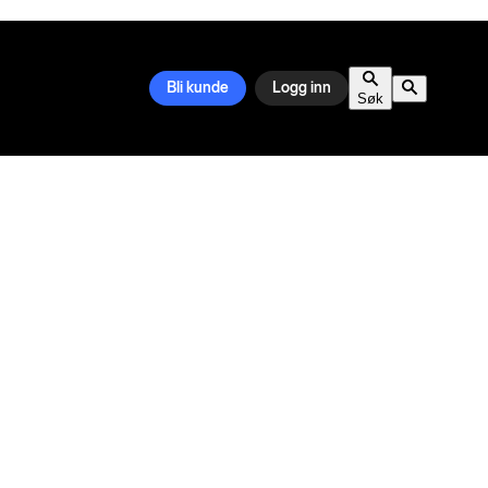
Bli kunde
Logg inn
Søk