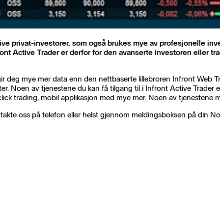
ive privat-investorer, som også brukes mye av profesjonelle inv
Active Trader er derfor for den avanserte investoren eller trade
r deg mye mer data enn den nettbaserte lillebroren Infront Web Tra
er. Noen av tjenestene du kan få tilgang til i Infront Active Trader
r, click trading, mobil applikasjon med mye mer. Noen av tjenestene må
takte oss på telefon eller helst gjennom meldingsboksen på din N