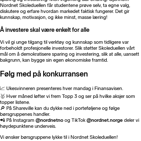
Nordnet Skoleduellen får studentene prøve selv, ta egne valg,
diskutere og erfare hvordan markedet faktisk fungerer. Det gir
kunnskap, motivasjon, og ikke minst, masse læring!
Å investere skal være enkelt for alle
Vi vil gi unge tilgang til verktøy og kunnskap som tidligere var
forbeholdt profesjonelle investorer. Slik støtter Skoleduellen vårt
mål om å demokratisere sparing og investering, slik at alle, uansett
bakgrunn, kan bygge sin egen økonomiske framtid.
Følg med på konkurransen
📈 Ukesvinneren presenteres hver mandag i Finansavisen.
🥇 Hver måned løfter vi frem Topp 3 og ser på hvilke aksjer som
topper listene.
🔎 På Shareville kan du dykke ned i porteføljene og følge
børsgruppenes handler.
📲 På Instagram
@nordnetno
og TikTok
@nordnet.norge
deler vi
høydepunktene underveis.
Vi ønsker børsgruppene lykke til i Nordnet Skoleduellen!