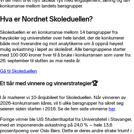
Vi ser frem til et nytt skoleår fylt med engasjement, læring og tøff
konkurranse mellom landets børsgrupper.
Hva er Nordnet Skoleduellen?
Skoleduellen er en konkurranse mellom 14 børsgrupper fra
høyskoler og universiteter over hele landet, der de konkurrerer
både mot hverandre og mot analytikerne om å oppnå høyest
mulig avkastning i løpet av skoleåret. Alle børsgruppene starter
med 100 000 kroner hver til å bruke i konkurransen som varer fra
26. september til slutten av mai neste år.
Gå til Skoleduellen
Et tiår med vinnere og vinnerstrategier🏆
I år markerer vi 10-årsjubileet for Skoleduellen. Når vinneren av
2026-konkurransen kåres, vil ti ulike børsgrupper ha sikret seg
seieren siden starten i 2016. Se de fem siste vinnerne
her
.
Forrige vinner ble UiS Studentkapital fra Universitetet i Stavanger,
med en imponerende avkastning på 24,0 % – hele 13,6
prosentpoeng over Oslo Børs. Dette er deres andre strake triumf i