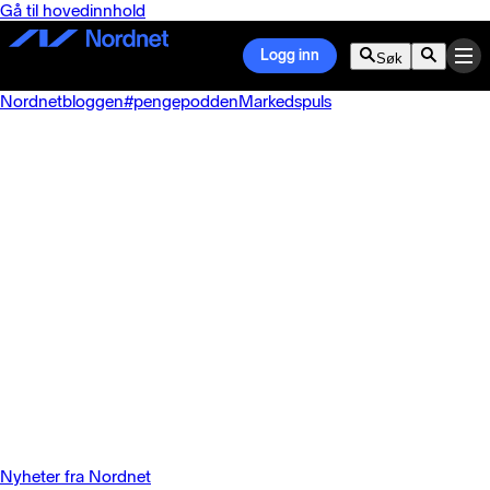
Gå til hovedinnhold
Logg inn
Søk
Nordnetbloggen
#pengepodden
Markedspuls
Nyheter fra Nordnet