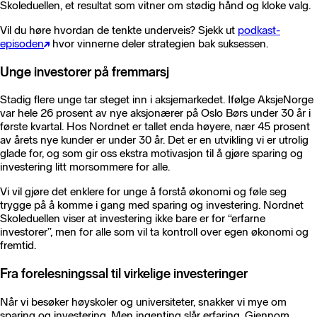
Skoleduellen, et resultat som vitner om stødig hånd og kloke valg.
Vil du høre hvordan de tenkte underveis? Sjekk ut
podkast-
episoden
hvor vinnerne deler strategien bak suksessen.
Unge investorer på fremmarsj
Stadig flere unge tar steget inn i aksjemarkedet. Ifølge AksjeNorge
var hele 26 prosent av nye aksjonærer på Oslo Børs under 30 år i
første kvartal. Hos Nordnet er tallet enda høyere, nær 45 prosent
av årets nye kunder er under 30 år. Det er en utvikling vi er utrolig
glade for, og som gir oss ekstra motivasjon til å gjøre sparing og
investering litt morsommere for alle.
Vi vil gjøre det enklere for unge å forstå økonomi og føle seg
trygge på å komme i gang med sparing og investering. Nordnet
Skoleduellen viser at investering ikke bare er for “erfarne
investorer”, men for alle som vil ta kontroll over egen økonomi og
fremtid.
Fra forelesningssal til virkelige investeringer
Når vi besøker høyskoler og universiteter, snakker vi mye om
sparing og investering. Men ingenting slår erfaring. Gjennom