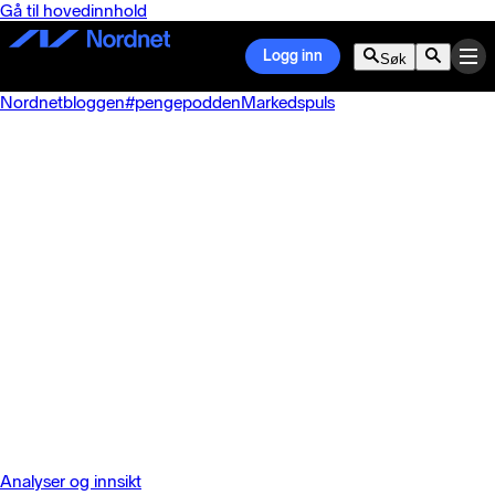
Gå til hovedinnhold
Logg inn
Søk
Nordnetbloggen
#pengepodden
Markedspuls
Analyser og innsikt