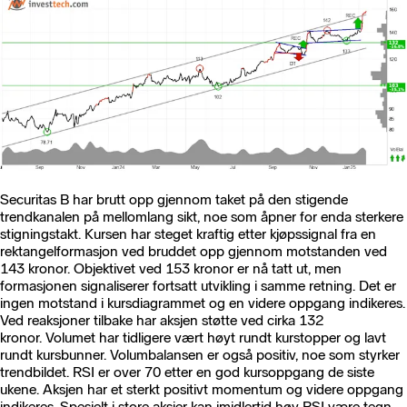
Securitas B har brutt opp gjennom taket på den stigende
trendkanalen på mellomlang sikt, noe som åpner for enda sterkere
stigningstakt. Kursen har steget kraftig etter kjøpssignal fra en
rektangelformasjon ved bruddet opp gjennom motstanden ved
143 kronor. Objektivet ved 153 kronor er nå tatt ut, men
formasjonen signaliserer fortsatt utvikling i samme retning. Det er
ingen motstand i kursdiagrammet og en videre oppgang indikeres.
Ved reaksjoner tilbake har aksjen støtte ved cirka 132
kronor. Volumet har tidligere vært høyt rundt kurstopper og lavt
rundt kursbunner. Volumbalansen er også positiv, noe som styrker
trendbildet. RSI er over 70 etter en god kursoppgang de siste
ukene. Aksjen har et sterkt positivt momentum og videre oppgang
indikeres. Spesielt i store aksjer kan imidlertid høy RSI være tegn