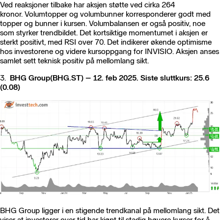
Ved reaksjoner tilbake har aksjen støtte ved cirka 264
kronor. Volumtopper og volumbunner korresponderer godt med
topper og bunner i kursen. Volumbalansen er også positiv, noe
som styrker trendbildet. Det kortsiktige momentumet i aksjen er
sterkt positivt, med RSI over 70. Det indikerer økende optimisme
hos investorene og videre kursoppgang for INVISIO. Aksjen anses
samlet sett teknisk positiv på mellomlang sikt.
3.
BHG Group(BHG.ST) – 12. feb 2025. Siste sluttkurs: 25.6
(0.08)
BHG Group ligger i en stigende trendkanal på mellomlang sikt. Det
viser at investorer over tid har kjøpt til stadig høyere kurser for å