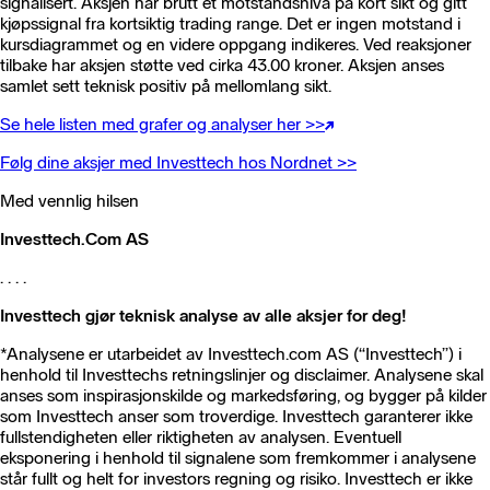
signalisert. Aksjen har brutt et motstandsnivå på kort sikt og gitt
kjøpssignal fra kortsiktig trading range. Det er ingen motstand i
kursdiagrammet og en videre oppgang indikeres. Ved reaksjoner
tilbake har aksjen støtte ved cirka 43.00 kroner. Aksjen anses
samlet sett teknisk positiv på mellomlang sikt.
Se hele listen med grafer og analyser her >>
Følg dine aksjer med Investtech hos Nordnet >>
Med vennlig hilsen
Investtech.Com AS
. . . .
Investtech gjør teknisk analyse av alle aksjer for deg!
*Analysene er utarbeidet av Investtech.com AS (“Investtech”) i
henhold til Investtechs retningslinjer og disclaimer. Analysene skal
anses som inspirasjonskilde og markedsføring, og bygger på kilder
som Investtech anser som troverdige. Investtech garanterer ikke
fullstendigheten eller riktigheten av analysen. Eventuell
eksponering i henhold til signalene som fremkommer i analysene
står fullt og helt for investors regning og risiko. Investtech er ikke