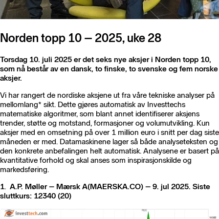
Norden topp 10 – 2025, uke 28
Torsdag 10. juli 2025 er det seks nye aksjer i Norden topp 10,
som nå består av en dansk, to finske, to svenske og fem norske
aksjer.
Vi har rangert de nordiske aksjene ut fra våre tekniske analyser på
mellomlang* sikt. Dette gjøres automatisk av Investtechs
matematiske algoritmer, som blant annet identifiserer aksjens
trender, støtte og motstand, formasjoner og volumutvikling. Kun
aksjer med en omsetning på over 1 million euro i snitt per dag siste
måneden er med. Datamaskinene lager så både analyseteksten og
den konkrete anbefalingen helt automatisk. Analysene er basert på
kvantitative forhold og skal anses som inspirasjonskilde og
markedsføring.
1
.
A.P. Møller – Mærsk A(MAERSKA.CO) – 9. jul 2025. Siste
sluttkurs: 12340 (20)