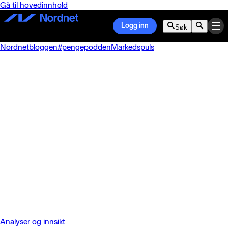
Gå til hovedinnhold
Logg inn
Søk
Nordnetbloggen
#pengepodden
Markedspuls
Analyser og innsikt