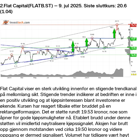
2
.
Flat Capital(FLATB.ST) – 9. jul 2025. Siste sluttkurs: 20.6
(1.04)
Flat Capital viser en sterk utvikling innenfor en stigende trendkanal
på mellomlang sikt. Stigende trender indikerer at bedriften er inne i
en positiv utvikling og at kjøpsinteressen blant investorene er
økende. Kursen har reagert tilbake etter bruddet på en
rektangelformasjon. Det er støtte rundt 19.53 kronor, noe som
åpner for gode kjøpsmuligheter nå. Etablert brudd under denne
støtten vil imidlertid nøytralisere kjøpssignalet. Aksjen har brutt
opp gjennom motstanden ved cirka 19.50 kronor og videre
oppgang er dermed signalisert. Volumet har tidligere vært høyt