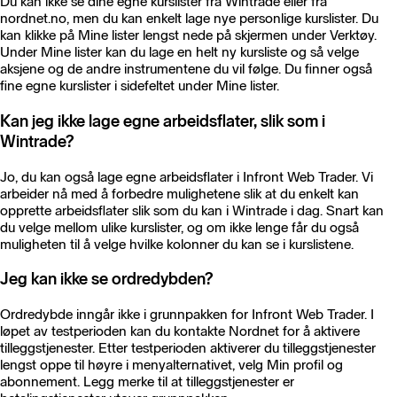
Du kan ikke se dine egne kurslister fra Wintrade eller fra
nordnet.no, men du kan enkelt lage nye personlige kurslister. Du
kan klikke på Mine lister lengst nede på skjermen under Verktøy.
Under Mine lister kan du lage en helt ny kursliste og så velge
aksjene og de andre instrumentene du vil følge. Du finner også
fine egne kurslister i sidefeltet under Mine lister.
Kan jeg ikke lage egne arbeidsflater, slik som i
Wintrade?
Jo, du kan også lage egne arbeidsflater i Infront Web Trader. Vi
arbeider nå med å forbedre mulighetene slik at du enkelt kan
opprette arbeidsflater slik som du kan i Wintrade i dag. Snart kan
du velge mellom ulike kurslister, og om ikke lenge får du også
muligheten til å velge hvilke kolonner du kan se i kurslistene.
Jeg kan ikke se ordredybden?
Ordredybde inngår ikke i grunnpakken for Infront Web Trader. I
løpet av testperioden kan du kontakte Nordnet for å aktivere
tilleggstjenester. Etter testperioden aktiverer du tilleggstjenester
lengst oppe til høyre i menyalternativet, velg Min profil og
abonnement. Legg merke til at tilleggstjenester er