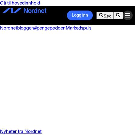
Gå til hovedinnhold
Logg inn
Søk
Nordnetbloggen
#pengepodden
Markedspuls
Nyheter fra Nordnet