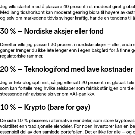
Jeg ville startet med å plassere 40 prosent i et moderat giret glob
Med lang tidshorisont kan moderat gearing bidra til høyere avkastni
og selv om markedene tidvis svinger kraftig, har de en tendens til å 
30 % – Nordiske aksjer eller fond
Deretter ville jeg plassert 30 prosent i nordiske aksjer – eller, enda 
ganger trenger du ikke lete lenger enn i egen bakgård for å finne go
regulatoriske rammer.
20 % – Teknologifond med lave kostnader
Jeg er teknologioptimist, så jeg ville satt 20 prosent i et globalt t
som kan fortelle meg hvilke selskaper som faktisk står igjen om ti e
stressende når avisene skriver om «AI-panikk».
10 % – Krypto (bare for gøy)
De siste 10 % plasseres i alternative eiendeler, som store kryptova
volatilitet enn tradisjonelle eiendeler. For noen investorer kan en
essensiell del av den samlede porteføljen. Det er ikke for alle – og