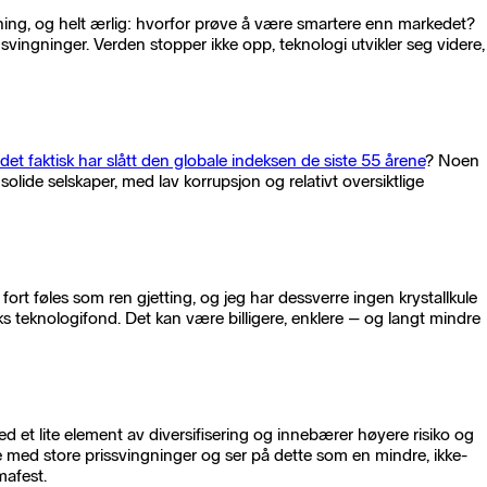
stning, og helt ærlig: hvorfor prøve å være smartere enn markedet?
svingninger. Verden stopper ikke opp, teknologi utvikler seg videre,
et faktisk har slått den globale indeksen de siste 55 årene
? Noen
solide selskaper, med lav korrupsjon og relativt oversiktlige
fort føles som ren gjetting, og jeg har dessverre ingen krystallkule
eks teknologifond. Det kan være billigere, enklere – og langt mindre
ed et lite element av diversifisering og innebærer høyere risiko og
le med store prissvingninger og ser på dette som en mindre, ikke-
mafest.