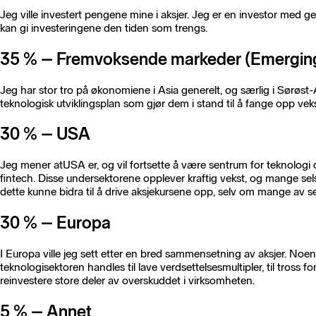
Jeg ville investert pengene mine i aksjer. Jeg er en investor med gen
kan gi investeringene den tiden som trengs.
35 % – Fremvoksende markeder (Emergin
Jeg har stor tro på økonomiene i Asia generelt, og særlig i Sørøst-
teknologisk utviklingsplan som gjør dem i stand til å fange opp veks
30 % – USA
Jeg mener at
USA er, og vil fortsette å være sentrum for teknologi
fintech. Disse undersektorene opplever kraftig vekst, og mange se
dette kunne bidra til å drive aksjekursene opp, selv om mange av s
30 % – Europa
I Europa ville jeg sett etter en bred sammensetning av aksjer. No
teknologisektoren handles til lave verdsettelsesmultipler, til tross 
reinvestere store deler av overskuddet i virksomheten.
5 % – Annet