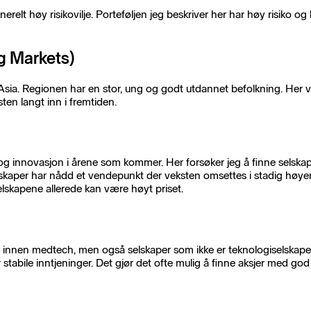
erelt høy risikovilje. Porteføljen jeg beskriver her har høy risiko og
g Markets)
Asia. Regionen har en stor, ung og godt utdannet befolkning. Her vi
ten langt inn i fremtiden.
 og innovasjon i årene som kommer. Her forsøker jeg å finne selska
lskaper har nådd et vendepunkt der veksten omsettes i stadig høyer
elskapene allerede kan være høyt priset.
en innen medtech, men også selskaper som ikke er teknologiselskape
for stabile inntjeninger. Det gjør det ofte mulig å finne aksjer med 