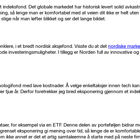
alt indeksfond. Det globale markedet har historisk levert solid avka
ng, så lenge man er komfortabel med at veien dit ikke er helt uten 
stige når man løfter blikket og ser det lange bildet.
enklere, i et bredt nordisk aksjefond. Visste du at det
nordiske marked
de investeringsmuligheter. I tillegg er Norden full av innovative og 
eknologifond med lave kostnader. Å velge enkeltaksjer innen tech kan 
ller tjue år. Derfor foretrekker jeg bred eksponering gjennom et ind
lutaer, for eksempel via en ETF. Denne delen av porteføljen bidrar m
 begrenset eksponering gi mening over tid, så lenge de er komfortab
 om ikke annet er det et artig samtaleemne å starte med på neste fir