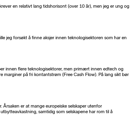
 krever en relativt lang tidshorisont (over 10 år), men jeg er ung og
lle jeg forsøkt å finne aksjer innen teknologisektoren som har en
per innen flere teknologisektorer, men primært innen edtech og
e marginer på fri kontantstrøm (Free Cash Flow). På lang sikt bør
r. Årsaken er at mange europeiske selskaper utenfor
god utbytteavkastning, samtidig som selskapene har rom til å