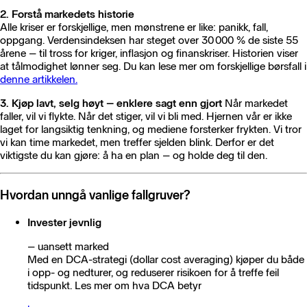
2. Forstå markedets historie
Alle kriser er forskjellige, men mønstrene er like: panikk, fall,
oppgang. Verdensindeksen har steget over 30 000 % de siste 55
årene – til tross for kriger, inflasjon og finanskriser. Historien viser
at tålmodighet lønner seg. Du kan lese mer om forskjellige børsfall i
denne artikkelen.
3. Kjøp lavt, selg høyt – enklere sagt enn gjort
Når markedet
faller, vil vi flykte. Når det stiger, vil vi bli med. Hjernen vår er ikke
laget for langsiktig tenkning, og mediene forsterker frykten. Vi tror
vi kan time markedet, men treffer sjelden blink. Derfor er det
viktigste du kan gjøre: å ha en plan – og holde deg til den.
Hvordan unngå vanlige fallgruver?
Invester jevnlig
– uansett marked
Med en DCA-strategi (dollar cost averaging) kjøper du både
i opp- og nedturer, og reduserer risikoen for å treffe feil
tidspunkt. Les mer om hva DCA betyr