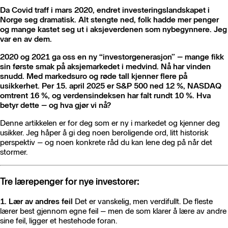
Da Covid traff i mars 2020, endret investeringslandskapet i
Norge seg dramatisk. Alt stengte ned, folk hadde mer penger
og mange kastet seg ut i aksjeverdenen som nybegynnere. Jeg
var en av dem.
2020 og 2021 ga oss en ny “investorgenerasjon” – mange fikk
sin første smak på aksjemarkedet i medvind. Nå har vinden
snudd. Med markedsuro og røde tall kjenner flere på
usikkerhet. Per 15. april 2025 er S&P 500 ned 12 %, NASDAQ
omtrent 16 %, og verdensindeksen har falt rundt 10 %. Hva
betyr dette – og hva gjør vi nå?
Denne artikkelen er for deg som er ny i markedet og kjenner deg
usikker. Jeg håper å gi deg noen beroligende ord, litt historisk
perspektiv – og noen konkrete råd du kan lene deg på når det
stormer.
Tre lærepenger for nye investorer:
1. Lær av andres feil
Det er vanskelig, men verdifullt. De fleste
lærer best gjennom egne feil – men de som klarer å lære av andre
sine feil, ligger et hestehode foran.