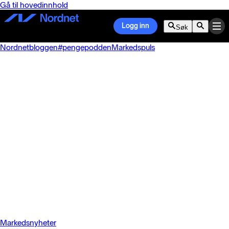
Gå til hovedinnhold
Logg inn
Søk
Nordnetbloggen
#pengepodden
Markedspuls
Markedsnyheter