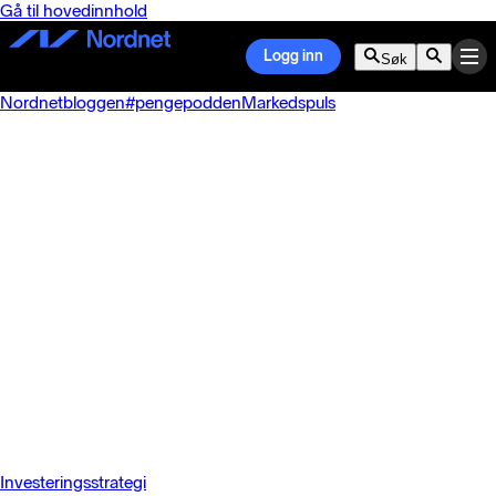
Gå til hovedinnhold
Logg inn
Søk
Nordnetbloggen
#pengepodden
Markedspuls
Investeringsstrategi