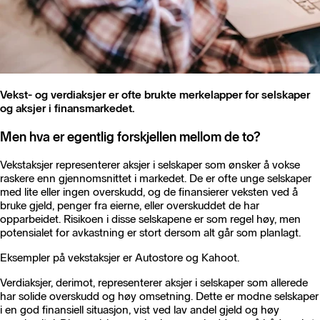
Vekst- og verdiaksjer er ofte brukte merkelapper for selskaper
og aksjer i finansmarkedet.
Men hva er egentlig forskjellen mellom de to?
Vekstaksjer representerer aksjer i selskaper som ønsker å vokse
raskere enn gjennomsnittet i markedet. De er ofte unge selskaper
med lite eller ingen overskudd, og de finansierer veksten ved å
bruke gjeld, penger fra eierne, eller overskuddet de har
opparbeidet. Risikoen i disse selskapene er som regel høy, men
potensialet for avkastning er stort dersom alt går som planlagt.
Eksempler på vekstaksjer er Autostore og Kahoot.
Verdiaksjer, derimot, representerer aksjer i selskaper som allerede
har solide overskudd og høy omsetning. Dette er modne selskaper
i en god finansiell situasjon, vist ved lav andel gjeld og høy