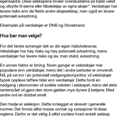
egenkapital. Disse selskapene bruker overskuddene på både vekst
og utbytte til eierne eller tilbakekjøp av egne aksjer*. Verdiaksjer har
lavere risiko enn de fleste andre aksjeselskap, men også en lavere
potensiell avkastning.
Eksempler på verdiaksjer er DNB og Storebrand.
Hva bør man velge?
For det første avhenger det av din egen risikotoleranse.
Vekstaksjer har høy risiko og høy potensiell avkastning, mens
verdiaksjer har lavere risiko og lav, men stabil, avkastning.
En annen faktor er timing. Noen ganger er vekstaksjer mer
populære enn verdiaksjer, mens det i andre perioder er omvendt.
Nå, på vei inn i en potensiell nedgangskonjunktur, vil vekstaksjer
typisk oppleve tøffere tider enn verdiaksjer. Dette fordi en
nedgang i økonomien vil svekke veksten i selskapet, mens det økte
rentenivået vil gjøre den store gjelden mye dyrere å betjene. Med
andre ord en dobbel smell.
Den tredje er seleksjon. Dette innlegget er skrevet i generelle
normer. Det finnes alltid masse unntak og variasjoner til disse
reglene. Derfor er det viktig å alltid vurdere hvert enkelt selskap