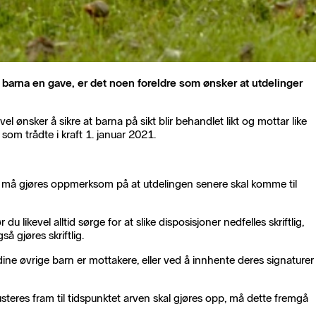
 gi barna en gave, er det noen foreldre som ønsker at utdelinger
l ønsker å sikre at barna på sikt blir behandlet likt og mottar like
om trådte i kraft 1. januar 2021.
ving må gjøres oppmerksom på at utdelingen senere skal komme til
likevel alltid sørge for at slike disposisjoner nedfelles skriftlig,
 gjøres skriftlig.
ine øvrige barn er mottakere, eller ved å innhente deres signaturer
steres fram til tidspunktet arven skal gjøres opp, må dette fremgå