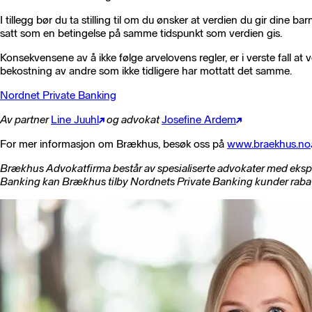
I tillegg bør du ta stilling til om du ønsker at verdien du gir dine b
satt som en betingelse på samme tidspunkt som verdien gis.
Konsekvensene av å ikke følge arvelovens regler, er i verste fall at
bekostning av andre som ikke tidligere har mottatt det samme.
Nordnet Private Banking
Av partner
Line Juuhl
og advokat
Josefine Ardem
For mer informasjon om Brækhus, besøk oss på
www.braekhus.no
Brækhus Advokatfirma består av spesialiserte advokater med eksper
Banking kan Brækhus tilby Nordnets Private Banking kunder rabatte