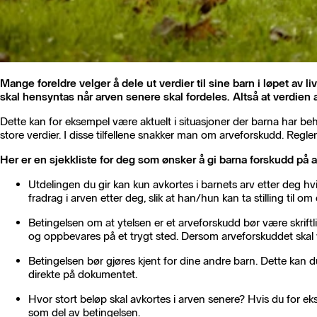
Mange foreldre velger å dele ut verdier til sine barn i løpet av 
skal hensyntas når arven senere skal fordeles. Altså at verdien 
Dette kan for eksempel være aktuelt i situasjoner der barna har behov
store verdier. I disse tilfellene snakker man om arveforskudd. Reg
Her er en sjekkliste for deg som ønsker å gi barna forskudd på a
Utdelingen du gir kan kun avkortes i barnets arv etter deg hv
fradrag i arven etter deg, slik at han/hun kan ta stilling til o
Betingelsen om at ytelsen er et arveforskudd bør være skriftlig.
og oppbevares på et trygt sted. Dersom arveforskuddet skal 
Betingelsen bør gjøres kjent for dine andre barn. Dette kan 
direkte på dokumentet.
Hvor stort beløp skal avkortes i arven senere? Hvis du for ek
som del av betingelsen.