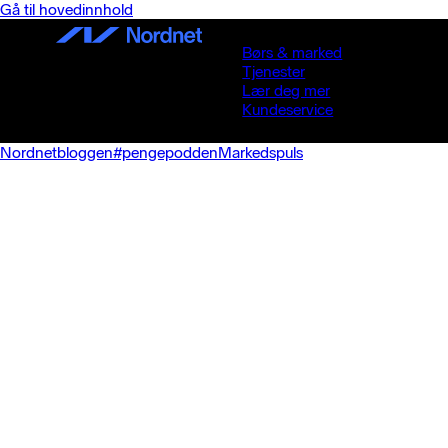
Gå til hovedinnhold
Børs & marked
Tjenester
Lær deg mer
Kundeservice
Nordnetbloggen
#pengepodden
Markedspuls