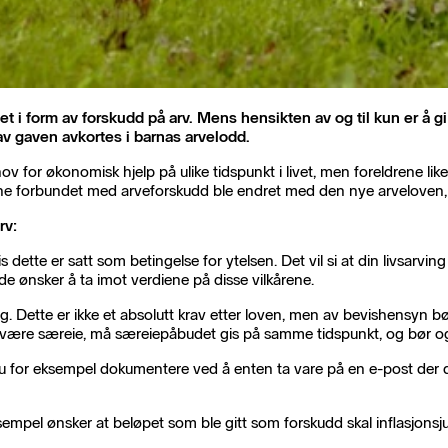
livet i form av forskudd på arv. Mens hensikten av og til kun er å
av gaven avkortes i barnas arvelodd.
 for økonomisk hjelp på ulike tidspunkt i livet, men foreldrene likeve
lene forbundet med arveforskudd ble endret med den nye arveloven, s
rv:
is dette er satt som betingelse for ytelsen. Det vil si at din livsar
m de ønsker å ta imot verdiene på disse vilkårene.
 Dette er ikke et absolutt krav etter loven, men av bevishensyn bør du 
være særeie, må særeiepåbudet gis på samme tidspunkt, og bør også
du for eksempel dokumentere ved å enten ta vare på en e-post der d
sempel ønsker at beløpet som ble gitt som forskudd skal inflasjonsju