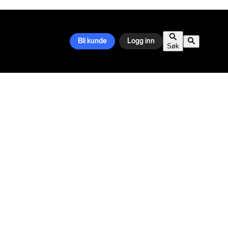
Bli kunde
Logg inn
Søk