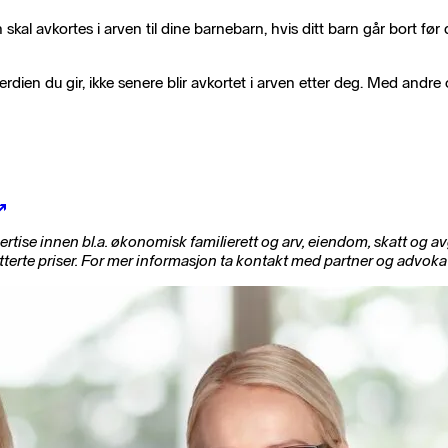
arn skal avkortes i arven til dine barnebarn, hvis ditt barn går bort 
 verdien du gir, ikke senere blir avkortet i arven etter deg. Med an
tise innen bl.a. økonomisk familierett og arv, eiendom, skatt og a
rte priser. For mer informasjon ta kontakt med partner og advokat