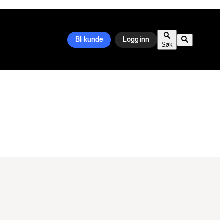
Bli kunde
Logg inn
Søk