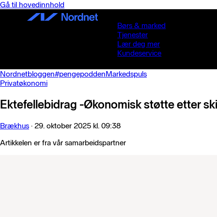
Gå til hovedinnhold
Børs & marked
Tjenester
Lær deg mer
Kundeservice
Nordnetbloggen
#pengepodden
Markedspuls
Privatøkonomi
Ektefellebidrag -Økonomisk støtte etter sk
Brækhus
·
29. oktober 2025 kl. 09:38
Artikkelen er fra vår samarbeidspartner