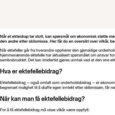
Når et ekteskap tar slutt, kan spørsmål om økonomisk støtte me
den andre etter skilsmisse. Her får du en oversikt over vilkår, b
Når ektefeller går fra hverandre opphører den gjensidige underhol
hjemmeværende ektefelle har aktualisert spørsmålet om ansvar for 
samlivsbruddet. Det kan imidlertid gjøres unntak ved at den ene ekte
Hva er ektefellebidrag?
Ektefellebidrag – også omtalt som underholdsbidrag – er økonomisk s
begrenset mulighet til å skaffe egen inntekt etter skilsmissen, får
Når kan man få ektefellebidrag?
For å få ektefellebidrag må visse vilkår være oppfylt: