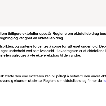
llom tidligere ektefeller oppstå. Reglene om ektefellebidrag be
eregning og varighet av ektefellebidrag.
dsplikten, og partene forventes å sørge for sitt eget underhold. 
eget underhold ved samlivsbrudd. Hovedregelen er at ektefellene i
fellen pålegges å yte ektefellebidrag til den andre.
tøtte den ene ektefellen kan bli pålagt å betale til den andre ektef
 nødvendig økonomisk støtte. Reglene om ektefellebidrag finner du i