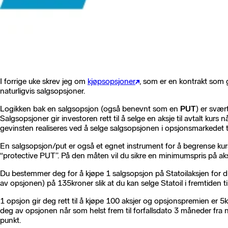
I forrige uke skrev jeg om
kjøpsopsjoner
, som er en kontrakt som g
naturligvis salgsopsjoner.
Logikken bak en salgsopsjon (også benevnt som en
PUT
) er svær
Salgsopsjoner gir investoren rett til å selge en aksje til avtalt kurs 
gevinsten realiseres ved å selge salgsopsjonen i opsjonsmarkedet t
En salgsopsjon/put er også et egnet instrument for å begrense kursr
“protective PUT”. På den måten vil du sikre en minimumspris på aks
Du bestemmer deg for å kjøpe 1 salgsopsjon på Statoilaksjen for du 
av opsjonen) på 135kroner slik at du kan selge Statoil i fremtiden ti
1 opsjon gir deg rett til å kjøpe 100 aksjer og opsjonspremien er 5
deg av opsjonen når som helst frem til forfallsdato 3 måneder fra 
punkt.