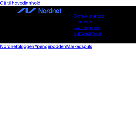
Gå til hovedinnhold
Børs & marked
Tjenester
Lær deg mer
Kundeservice
Nordnetbloggen
#pengepodden
Markedspuls