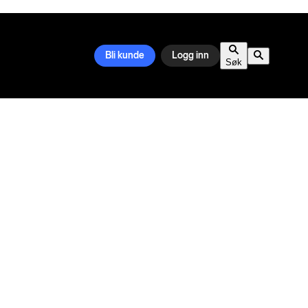
Bli kunde
Logg inn
Søk