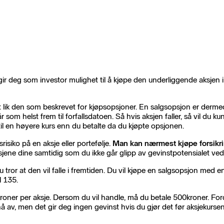
ir deg som investor mulighet til å kjøpe den underliggende aksjen i
t lik den som beskrevet for kjøpsopsjoner. En salgsopsjon er dermed e
når som helst frem til forfallsdatoen. Så hvis aksjen faller, så vil du
il en høyere kurs enn du betalte da du kjøpte opsjonen.
isiko på en aksje eller portefølje.
Man kan nærmest kjøpe forsikrin
jene dine samtidig som du ikke går glipp av gevinstpotensialet ved
tror at den vil falle i fremtiden. Du vil kjøpe en salgsopsjon med e
l 135.
kroner per aksje. Dersom du vil handle, må du betale 500kroner. For
nå av, men det gir deg ingen gevinst hvis du gjør det før aksjekurs