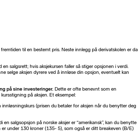
 fremtiden til en bestemt pris. Neste innlegg på derivatskolen er da
n salgsrett; hvis aksjekursen faller så stiger opsjonen i verdi.
 kunne selge aksjen dyrere ved å innløse din opsjon, eventuelt kan
g på sine investeringer.
Dette er ofte benevnt som en
 kursstigning på aksjen. Et eksempel:
n innløsningskurs (prisen du betaler for aksjen når du benytter deg
di en salgsopsjon på norske aksjer er “amerikansk”, kan du benytte
en er under 130 kroner (135- 5), som også er ditt breakeven (B/E)