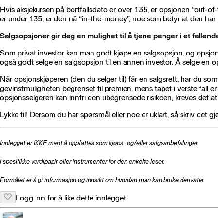
Hvis aksjekursen på bortfallsdato er over 135, er opsjonen “out-o
er under 135, er den nå “in-the-money”, noe som betyr at den har
Salgsopsjoner gir deg en mulighet til å tjene penger i et falle
Som privat investor kan man godt kjøpe en salgsopsjon, og opsjone
også godt selge en salgsopsjon til en annen investor. Å selge en op
Når opsjonskjøperen (den du selger til) får en salgsrett, har du so
gevinstmuligheten begrenset til premien, mens tapet i verste fal
opsjonsselgeren kan innfri den ubegrensede risikoen, kreves det at o
Lykke til! Dersom du har spørsmål eller noe er uklart, så skriv det g
Innlegget er IKKE ment å oppfattes som kjøps- og/eller salgsanbefalinger
i spesifikke
verdipapir eller instrumenter for den enkelte leser.
Formålet er å gi informasjon og innsikt om hvordan man kan bruke derivater.
Logg inn for å like dette innlegget