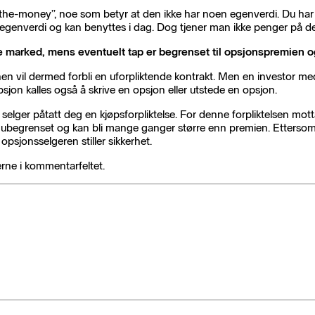
f-the-money”, noe som betyr at den ikke har noen egenverdi. Du har
 egenverdi og kan benyttes i dag. Dog tjener man ikke penger på d
nde marked, mens eventuelt tap er begrenset til opsjonspremien o
n vil dermed forbli en uforpliktende kontrakt. Men en investor med
sjon kalles også å skrive en opsjon eller utstede en opsjon.
m selger påtatt deg en kjøpsforpliktelse. For denne forpliktelsen m
l er ubegrenset og kan bli mange ganger større enn premien. Etter
psjonsselgeren stiller sikkerhet.
jerne i kommentarfeltet.