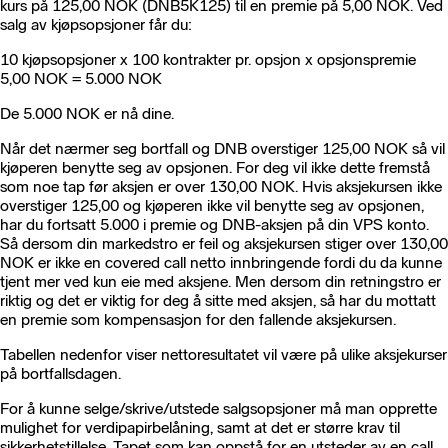
kurs på 125,00 NOK (DNB5K125) til en premie på 5,00 NOK. Ved
salg av kjøpsopsjoner får du:
10 kjøpsopsjoner x 100 kontrakter pr. opsjon x opsjonspremie
5,00 NOK = 5.000 NOK
De 5.000 NOK er nå dine.
Når det nærmer seg bortfall og DNB overstiger 125,00 NOK så vil
kjøperen benytte seg av opsjonen. For deg vil ikke dette fremstå
som noe tap før aksjen er over 130,00 NOK. Hvis aksjekursen ikke
overstiger 125,00 og kjøperen ikke vil benytte seg av opsjonen,
har du fortsatt 5.000 i premie og DNB-aksjen på din VPS konto.
Så dersom din markedstro er feil og aksjekursen stiger over 130,00
NOK er ikke en covered call netto innbringende fordi du da kunne
tjent mer ved kun eie med aksjene. Men dersom din retningstro er
riktig og det er viktig for deg å sitte med aksjen, så har du mottatt
en premie som kompensasjon for den fallende aksjekursen.
Tabellen nedenfor viser nettoresultatet vil være på ulike aksjekurser
på bortfallsdagen.
For å kunne selge/skrive/utstede salgsopsjoner må man opprette
mulighet for verdipapirbelåning, samt at det er større krav til
sikkerhetstillelse. Tapet som kan oppstå for en utsteder av en call