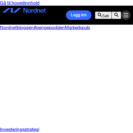
Gå til hovedinnhold
Logg inn
Søk
Nordnetbloggen
#pengepodden
Markedspuls
Investeringsstrategi