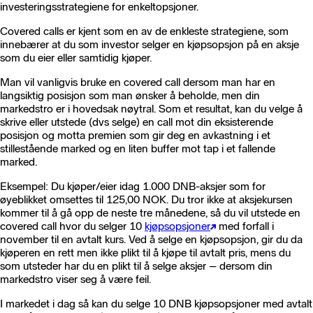
investeringsstrategiene for enkeltopsjoner.
Covered calls er kjent som en av de enkleste strategiene, som
innebærer at du som investor selger en kjøpsopsjon på en aksje
som du eier eller samtidig kjøper.
Man vil vanligvis bruke en covered call dersom man har en
langsiktig posisjon som man ønsker å beholde, men din
markedstro er i hovedsak nøytral. Som et resultat, kan du velge å
skrive eller utstede (dvs selge) en call mot din eksisterende
posisjon og motta premien som gir deg en avkastning i et
stillestående marked og en liten buffer mot tap i et fallende
marked.
Eksempel: Du kjøper/eier idag 1.000 DNB-aksjer som for
øyeblikket omsettes til 125,00 NOK. Du tror ikke at aksjekursen
kommer til å gå opp de neste tre månedene, så du vil utstede en
covered call hvor du selger 10
kjøpsopsjoner
med forfall i
november til en avtalt kurs. Ved å selge en kjøpsopsjon, gir du da
kjøperen en rett men ikke plikt til å kjøpe til avtalt pris, mens du
som utsteder har du en plikt til å selge aksjer – dersom din
markedstro viser seg å være feil.
I markedet i dag så kan du selge 10 DNB kjøpsopsjoner med avtalt