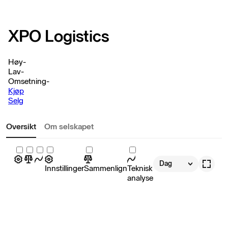
XPO Logistics
Høy
-
Lav
-
Omsetning
-
Kjøp
Selg
Oversikt
Om selskapet
Dag
Innstillinger
Sammenlign
Teknisk
analyse