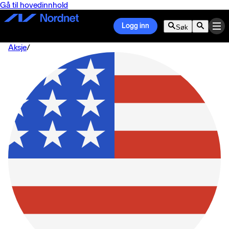
Gå til hovedinnhold
Logg inn
Søk
Aksje
/