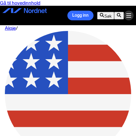
Gå til hovedinnhold
Logg inn
Søk
Aksje
/