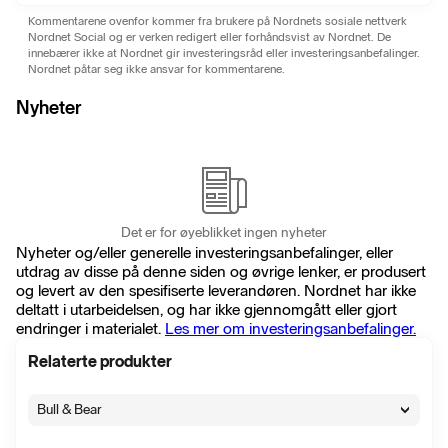
Kommentarene ovenfor kommer fra brukere på Nordnets sosiale nettverk
Nordnet Social og er verken redigert eller forhåndsvist av Nordnet. De
innebærer ikke at Nordnet gir investeringsråd eller investeringsanbefalinger.
Nordnet påtar seg ikke ansvar for kommentarene.
Nyheter
Det er for øyeblikket ingen nyheter
Nyheter og/eller generelle investeringsanbefalinger, eller
utdrag av disse på denne siden og øvrige lenker, er produsert
og levert av den spesifiserte leverandøren. Nordnet har ikke
deltatt i utarbeidelsen, og har ikke gjennomgått eller gjort
endringer i materialet.
Les mer om investeringsanbefalinger.
Relaterte produkter
Bull & Bear