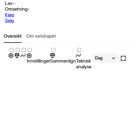
Lav
-
Omsetning
-
Kjøp
Selg
Oversikt
Om selskapet
Dag
Innstillinger
Sammenlign
Teknisk
analyse