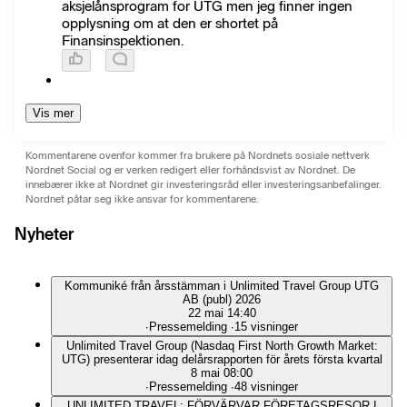
aksjelånsprogram for UTG men jeg finner ingen
opplysning om at den er shortet på
Finansinspektionen.
Vis mer
Kommentarene ovenfor kommer fra brukere på Nordnets sosiale nettverk
Nordnet Social og er verken redigert eller forhåndsvist av Nordnet. De
innebærer ikke at Nordnet gir investeringsråd eller investeringsanbefalinger.
Nordnet påtar seg ikke ansvar for kommentarene.
Nyheter
Kommuniké från årsstämman i Unlimited Travel Group UTG
AB (publ) 2026
22 mai 14:40
∙
Pressemelding
∙
15 visninger
Unlimited Travel Group (Nasdaq First North Growth Market:
UTG) presenterar idag delårsrapporten för årets första kvartal
8 mai 08:00
∙
Pressemelding
∙
48 visninger
UNLIMITED TRAVEL: FÖRVÄRVAR FÖRETAGSRESOR I