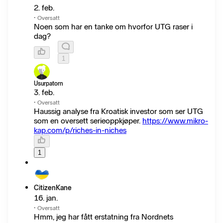
2. feb.
·
Oversatt
Noen som har en tanke om hvorfor UTG raser i
dag?
1
Usurpatorn
3. feb.
·
Oversatt
Haussig analyse fra Kroatisk investor som ser UTG
som en oversett serieoppkjøper.
https://www.mikro-
kap.com/p/riches-in-niches
1
CitizenKane
16. jan.
·
Oversatt
Hmm, jeg har fått erstatning fra Nordnets