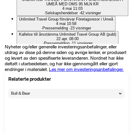
UMEÅ MED OMS 95 MLN KR
4 mai 11:03
∙
Selskapshendelser
∙
42 visninger
Unlimited Travel Group förvärvar Företagsresor i Umeå
4 mai 10:58
∙
Pressemelding
∙
23 visninger
Kallelse till årsstämma Unlimited Travel Group AB (publ)
22 apr. 08:00
∙
Pressemelding
∙
11 visninger
Nyheter og/eller generelle investeringsanbefalinger, eller
Unlimited Travel Group publicerar års- och hållbarhetsrapport
utdrag av disse på denne siden og øvrige lenker, er produsert
för 2025
og levert av den spesifiserte leverandøren. Nordnet har ikke
17 apr. 08:00
∙
Pressemelding
∙
9 visninger
deltatt i utarbeidelsen, og har ikke gjennomgått eller gjort
endringer i materialet.
Les mer om investeringsanbefalinger.
UNLIMITED TRAVEL: FÖRVÄRVAR WATERPROOF
EXPEDITIONS FÖR 3,8 MLN EUR
31 mars 10:40
Relaterte produkter
∙
Selskapshendelser
∙
51 visninger
Efter en stark inledning på året förvärvar Unlimited Travel
Bull & Bear
Group Waterproof Expeditions – och stärker erbjudandet inom
expeditionskryssningar
31 mars 10:30
∙
Pressemelding
∙
24 visninger
Following a strong start to the year, Unlimited Travel Group
acquires Waterproof Expeditions – strengthening its offering
within expedition cruises.
31 mars 10:30
∙
Pressemelding
∙
9 visninger