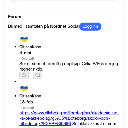
Forum
Bli med i samtalen på Nordnet Social
Logg inn
CitizenKane
4. mai
·
Oversatt
Ser ut som et fornuftig oppkjøp. Cirka P/E 5 om jeg
regner riktig.
CitizenKane
18. feb.
·
Oversatt
https://www.allabolag.se/foretag/surfakademin-no-
ka-oi-aktiebolag/g%C3%B6teborg/skolor-och-
utbildning/2K2EBE8I63IKI
Ser ikke akkurat ut som