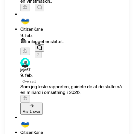
en vinstmaskin..
CitizenKane
9. feb.
Innlegget er slettet.
2
jojo67
9. feb.
·
Oversatt
Som jeg leste rapporten, guidete de at de skulle nå
en milliard i omsetning i 2026.
Vis 1 svar
CitizenKane