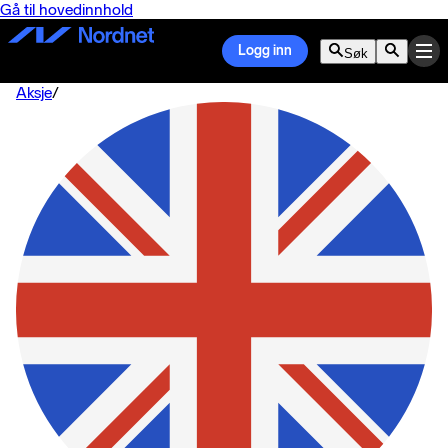
Gå til hovedinnhold
Logg inn
Søk
Aksje
/