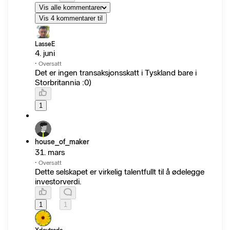
Vis alle kommentarer
Vis 4 kommentarer til
LasseE
4. juni
·
Oversatt
Det er ingen transaksjonsskatt i Tyskland bare i
Storbritannia :0)
1
house_of_maker
31. mars
·
Oversatt
Dette selskapet er virkelig talentfullt til å ødelegge
investorverdi.
1
1