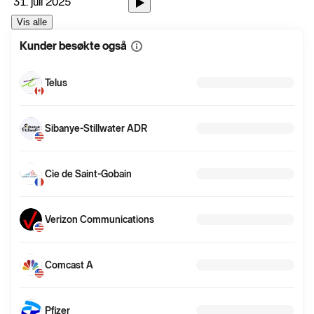
31. juli 2025
Vis alle
Kunder besøkte også
Vis
mer
informasjon
Telus
Sibanye-Stillwater ADR
Cie de Saint-Gobain
Verizon Communications
Comcast A
Pfizer