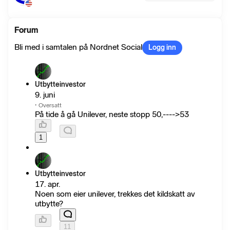
Forum
Bli med i samtalen på Nordnet Social
Logg inn
Utbytteinvestor
9. juni
·
Oversatt
På tide å gå Unilever, neste stopp 50,---->53
1
Utbytteinvestor
17. apr.
Noen som eier unilever, trekkes det kildskatt av
utbytte?
11