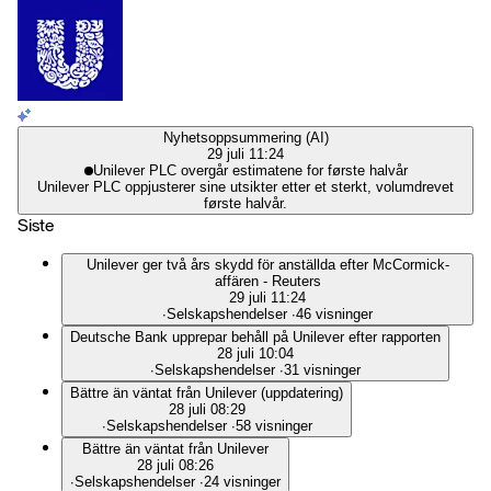
Nyhetsoppsummering (AI)
29 juli 11:24
Unilever PLC overgår estimatene for første halvår
Unilever PLC oppjusterer sine utsikter etter et sterkt, volumdrevet
første halvår.
Siste
Unilever ger två års skydd för anställda efter McCormick-
affären - Reuters
29 juli 11:24
∙
Selskapshendelser
∙
46 visninger
Deutsche Bank upprepar behåll på Unilever efter rapporten
28 juli 10:04
∙
Selskapshendelser
∙
31 visninger
Bättre än väntat från Unilever (uppdatering)
28 juli 08:29
∙
Selskapshendelser
∙
58 visninger
Bättre än väntat från Unilever
28 juli 08:26
∙
Selskapshendelser
∙
24 visninger