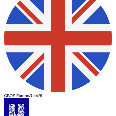
CBOE Europe
/
ULVRl