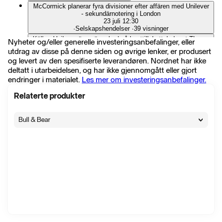
McCormick planerar fyra divisioner efter affären med Unilever
- sekundärnotering i London
23 juli 12:30
∙
Selskapshendelser
∙
39 visninger
Källor: Unilever överväger bud på kosttillskottsbolaget Thorne
Nyheter og/eller generelle investeringsanbefalinger, eller
- Reuters
utdrag av disse på denne siden og øvrige lenker, er produsert
26 juni 15:36
og levert av den spesifiserte leverandøren. Nordnet har ikke
∙
Selskapshendelser
∙
45 visninger
deltatt i utarbeidelsen, og har ikke gjennomgått eller gjort
Uppgifter: Aktivistfond tar position i McCormick inför
endringer i materialet.
Les mer om investeringsanbefalinger.
storförvärv - Reuters
1 juni 07:48
∙
Selskapshendelser
∙
102 visninger
Relaterte produkter
Unilever bygger nytt forskningscenter i USA
28 mai 16:31
Bull & Bear
∙
Selskapshendelser
∙
25 visninger
Unilever bättre än väntat i Q1 - ser viss marginalförbättring
framöver
30 apr. 09:14
∙
Selskapshendelser
∙
47 visninger
RBC höjer Unilever till sector perform (underperform), riktkurs
42 pund - BN
21 apr. 07:00
∙
Flash
∙
34 visninger
DZ Bank höjer Unilever till köp (behåll), riktkurs 52,50 pund
(56,50) - BN
9 apr. 08:27
∙
Flash
∙
32 visninger