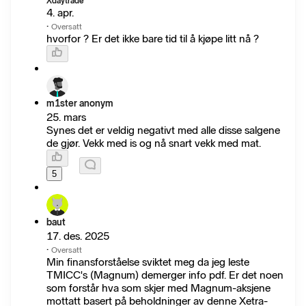
Xdaytrade
4. apr.
·
Oversatt
hvorfor ? Er det ikke bare tid til å kjøpe litt nå ?
m1ster anonym
25. mars
Synes det er veldig negativt med alle disse salgene
de gjør. Vekk med is og nå snart vekk med mat.
5
baut
17. des. 2025
·
Oversatt
Min finansforståelse sviktet meg da jeg leste
TMICC's (Magnum) demerger info pdf. Er det noen
som forstår hva som skjer med Magnum-aksjene
mottatt basert på beholdninger av denne Xetra-