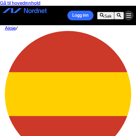
Gå til hovedinnhold
Logg inn
Søk
Aksje
/