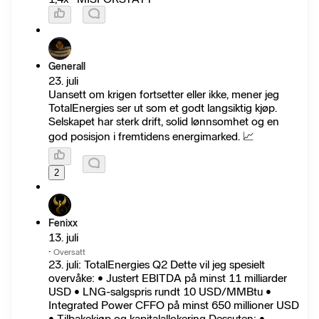
Generall
23. juli
Uansett om krigen fortsetter eller ikke, mener jeg
TotalEnergies ser ut som et godt langsiktig kjøp.
Selskapet har sterk drift, solid lønnsomhet og en
god posisjon i fremtidens energimarked. 📈
2
Fenixx
13. juli
·
Oversatt
23. juli: TotalEnergies Q2 Dette vil jeg spesielt
overvåke: • Justert EBITDA på minst 11 milliarder
USD • LNG-salgspris rundt 10 USD/MMBtu •
Integrated Power CFFO på minst 650 millioner USD
• Tilbakekjøp og kapitalallokering Dessuten: •