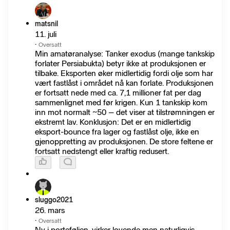
matsnil
11. juli
·
Oversatt
Min amatøranalyse: Tanker exodus (mange tankskip
forlater Persiabukta) betyr ikke at produksjonen er
tilbake. Eksporten øker midlertidig fordi olje som har
vært fastlåst i området nå kan forlate. Produksjonen
er fortsatt nede med ca. 7,1 millioner fat per dag
sammenlignet med før krigen. Kun 1 tankskip kom
inn mot normalt ~50 – det viser at tilstrømningen er
ekstremt lav. Konklusjon: Det er en midlertidig
eksport-bounce fra lager og fastlåst olje, ikke en
gjenoppretting av produksjonen. De store feltene er
fortsatt nedstengt eller kraftig redusert.
sluggo2021
26. mars
·
Oversatt
Ny i porteføljen, virker lovende men naturligvis