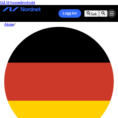
Gå til hovedinnhold
Logg inn
Søk
Aksje
/