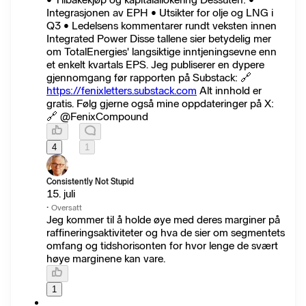
Integrasjonen av EPH • Utsikter for olje og LNG i
Q3 • Ledelsens kommentarer rundt veksten innen
Integrated Power Disse tallene sier betydelig mer
om TotalEnergies' langsiktige inntjeningsevne enn
et enkelt kvartals EPS. Jeg publiserer en dypere
gjennomgang før rapporten på Substack: 🔗
https://fenixletters.substack.com
Alt innhold er
gratis. Følg gjerne også mine oppdateringer på X:
🔗 @FenixCompound
4
1
Consistently Not Stupid
15. juli
·
Oversatt
Jeg kommer til å holde øye med deres marginer på
raffineringsaktiviteter og hva de sier om segmentets
omfang og tidshorisonten for hvor lenge de svært
høye marginene kan vare.
1