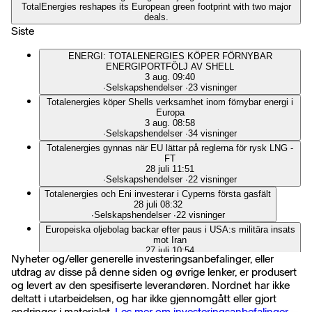
TotalEnergies reshapes its European green footprint with two major
deals.
Siste
ENERGI: TOTALENERGIES KÖPER FÖRNYBAR
ENERGIPORTFÖLJ AV SHELL
3 aug. 09:40
∙
Selskapshendelser
∙
23 visninger
Totalenergies köper Shells verksamhet inom förnybar energi i
Europa
3 aug. 08:58
∙
Selskapshendelser
∙
34 visninger
Totalenergies gynnas när EU lättar på reglerna för rysk LNG -
FT
28 juli 11:51
∙
Selskapshendelser
∙
22 visninger
Totalenergies och Eni investerar i Cyperns första gasfält
28 juli 08:32
∙
Selskapshendelser
∙
22 visninger
Europeiska oljebolag backar efter paus i USA:s militära insats
mot Iran
27 juli 10:54
Nyheter og/eller generelle investeringsanbefalinger, eller
∙
Selskapshendelser
∙
308 visninger
utdrag av disse på denne siden og øvrige lenker, er produsert
Totalenergies överklagar fransk klimatdom
og levert av den spesifiserte leverandøren. Nordnet har ikke
27 juli 09:35
∙
Selskapshendelser
∙
25 visninger
deltatt i utarbeidelsen, og har ikke gjennomgått eller gjort
endringer i materialet.
Les mer om investeringsanbefalinger.
Kazakstan överväger krav direkt mot oljebolag efter miljardbot