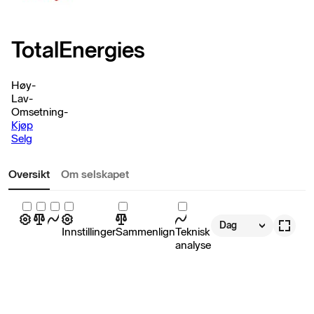
TotalEnergies
Høy
-
Lav
-
Omsetning
-
Kjøp
Selg
Oversikt
Om selskapet
Dag
Innstillinger
Sammenlign
Teknisk
analyse