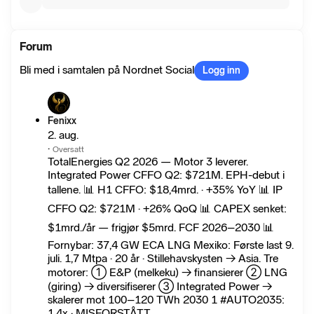
Forum
Bli med i samtalen på Nordnet Social
Logg inn
Fenixx
2. aug.
·
Oversatt
TotalEnergies Q2 2026 — Motor 3 leverer.
Integrated Power CFFO Q2: $721M. EPH-debut i
tallene. 📊 H1 CFFO: $18,4mrd. · +35% YoY 📊 IP
CFFO Q2: $721M · +26% QoQ 📊 CAPEX senket:
$1mrd./år — frigjør $5mrd. FCF 2026–2030 📊
Fornybar: 37,4 GW ECA LNG Mexiko: Første last 9.
juli. 1,7 Mtpa · 20 år · Stillehavskysten → Asia. Tre
motorer: ① E&P (melkeku) → finansierer ② LNG
(giring) → diversifiserer ③ Integrated Power →
skalerer mot 100–120 TWh 2030 1 #AUTO2035:
1,4x · MISFORSTÅTT