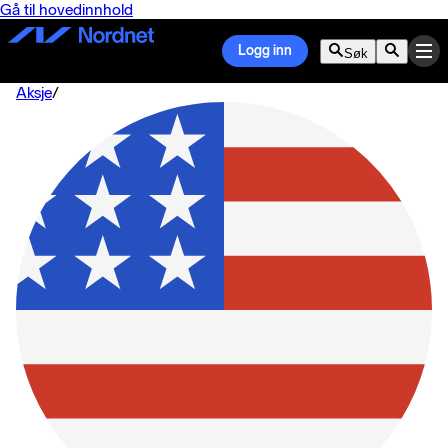
Gå til hovedinnhold
Logg inn
Søk
Aksje
/