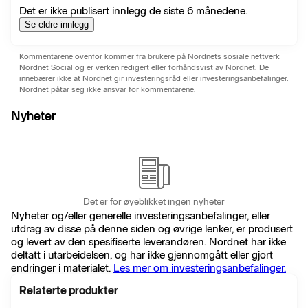
Det er ikke publisert innlegg de siste 6 månedene.
Se eldre innlegg
Kommentarene ovenfor kommer fra brukere på Nordnets sosiale nettverk
Nordnet Social og er verken redigert eller forhåndsvist av Nordnet. De
innebærer ikke at Nordnet gir investeringsråd eller investeringsanbefalinger.
Nordnet påtar seg ikke ansvar for kommentarene.
Nyheter
Det er for øyeblikket ingen nyheter
Nyheter og/eller generelle investeringsanbefalinger, eller
utdrag av disse på denne siden og øvrige lenker, er produsert
og levert av den spesifiserte leverandøren. Nordnet har ikke
deltatt i utarbeidelsen, og har ikke gjennomgått eller gjort
endringer i materialet.
Les mer om investeringsanbefalinger.
Relaterte produkter