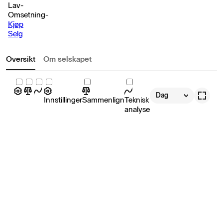
Lav
-
Omsetning
-
Kjøp
Selg
Oversikt
Om selskapet
Dag
Innstillinger
Sammenlign
Teknisk
analyse