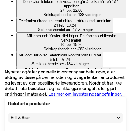
Deutsche Telekom och Vodafone går åt olika håll på 1&1-
uppgifter
27 feb. 12:00
∙
Selskapshendelser
∙
138 visninger
Telefonica ökade justerad ebitda - oförändrad utdelning
24 feb. 10:24
∙
Selskapshendelser
∙
47 visninger
Millicom och Xavier Niel köper Telefonicas chilenska
verksamhet
10 feb. 15:20
∙
Selskapshendelser
∙
282 visninger
Millicom tar över Telefónicas kontrollpost i Coltel
6 feb. 07:24
∙
Selskapshendelser
∙
184 visninger
Telefonica uppges ha anlitat Morgan Stanley för köp av
Nyheter og/eller generelle investeringsanbefalinger, eller
Vodafone España - El Confidencial
utdrag av disse på denne siden og øvrige lenker, er produsert
19 jan. 12:07
og levert av den spesifiserte leverandøren. Nordnet har ikke
∙
Selskapshendelser
∙
67 visninger
deltatt i utarbeidelsen, og har ikke gjennomgått eller gjort
Källor: Millicom visar intresse för Telefonicas chilenska
endringer i materialet.
Les mer om investeringsanbefalinger.
verksamhet - BN
8 jan. 08:27
∙
Selskapshendelser
∙
266 visninger
Relaterte produkter
Virgin Media O2 får böter om 23,8 miljoner pund - brister för
användare av larm
Bull & Bear
1. desember 2025 11:31
∙
Selskapshendelser
∙
13 visninger
Telefonica väntas dra ned personalstyrkan med minst 5 000