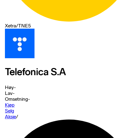
Xetra
/
TNE5
Telefonica S.A
Høy
-
Lav
-
Omsetning
-
Kjøp
Selg
Aksje
/