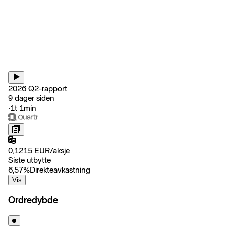
2026 Q2-rapport
9 dager siden
‧
1t 1min
0,1215
EUR
/
aksje
Siste utbytte
6,57
%
Direkteavkastning
Vis
Ordredybde