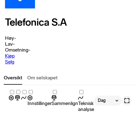
Telefonica S.A
Høy
-
Lav
-
Omsetning
-
Kjøp
Selg
Oversikt
Om selskapet
Dag
Innstillinger
Sammenlign
Teknisk
analyse