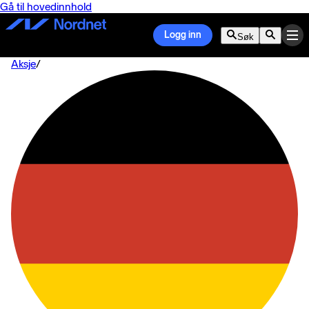
Gå til hovedinnhold
Logg inn
Søk
Aksje
/