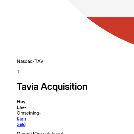
Nasdaq
/
TAVI
T
Tavia Acquisition
Høy
-
Lav
-
Omsetning
-
Kjøp
Selg
Oversikt
Om selskapet