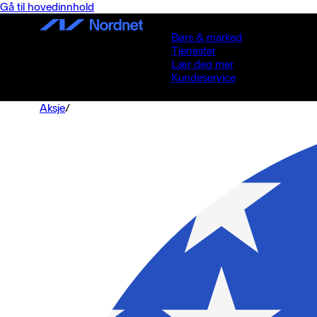
Gå til hovedinnhold
Børs & marked
Tjenester
Lær deg mer
Kundeservice
Aksje
/