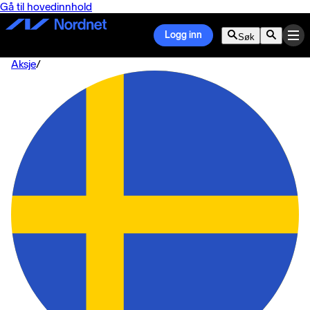
Gå til hovedinnhold
Logg inn
Søk
Aksje
/