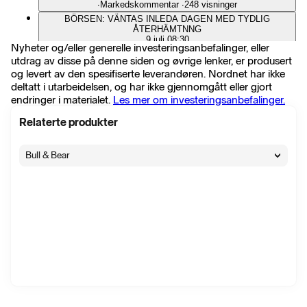
∙
Markedskommentar
∙
248 visninger
BÖRSEN: VÄNTAS INLEDA DAGEN MED TYDLIG
ÅTERHÄMTNNG
9 juli 08:30
Nyheter og/eller generelle investeringsanbefalinger, eller
∙
Markedskommentar
∙
365 visninger
utdrag av disse på denne siden og øvrige lenker, er produsert
STENHUS FASTIGHETER: FÖRVALTNINGSRES 112 MLN
og levert av den spesifiserte leverandøren. Nordnet har ikke
KR 2 KV (EST 111)
9 juli 07:36
deltatt i utarbeidelsen, og har ikke gjennomgått eller gjort
∙
Selskapshendelser
∙
23 visninger
endringer i materialet.
Les mer om investeringsanbefalinger.
Stenhus Fastigheter ökar förvaltningsresultatet
9 juli 07:34
Relaterte produkter
∙
Selskapshendelser
∙
8 visninger
Stenhus Fastigheter ökar förvaltningsresultatet med 20 % för
Bull & Bear
perioden januari-juni 2026
9 juli 07:30
∙
Pressemelding
∙
9 visninger
Rättelse: Inbjudan till presentation av Stenhus Fastigheters
delårsrapport januari-juni 2026
30 juni 13:43
∙
Pressemelding
∙
15 visninger
Inbjudan till presentation av Stenhus Fastigheters
delårsrapport januari-juni 2026
30 juni 13:05
∙
Pressemelding
∙
6 visninger
Två chefer i Stenhus Fastigheter ökar sina aktieinnehav
11 juni 09:39
∙
Selskapshendelser
∙
42 visninger