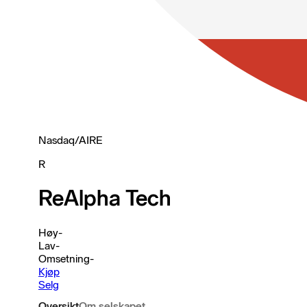
Nasdaq
/
AIRE
R
ReAlpha Tech
Høy
-
Lav
-
Omsetning
-
Kjøp
Selg
Oversikt
Om selskapet