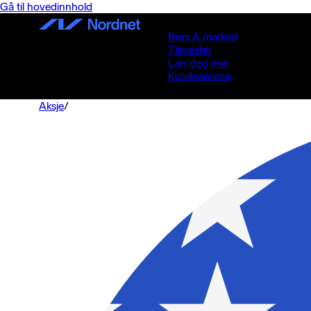
Gå til hovedinnhold
Børs & marked
Tjenester
Lær deg mer
Kundeservice
Aksje
/