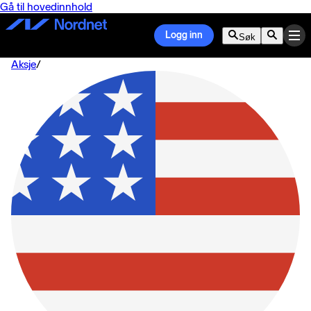
Gå til hovedinnhold
Logg inn
Søk
Aksje
/