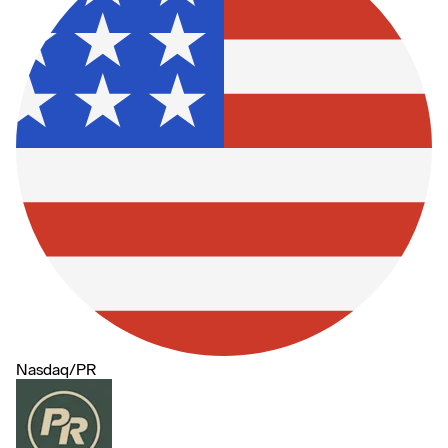
Nasdaq
/
PR