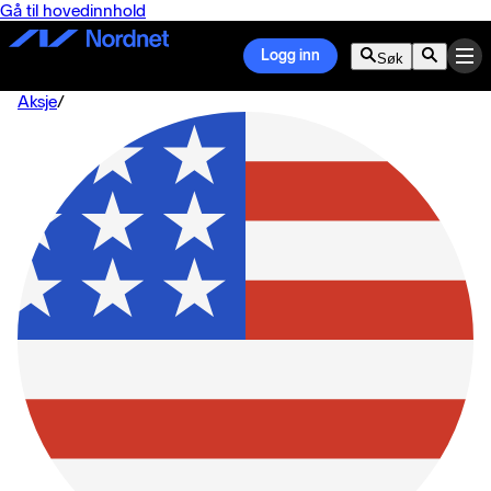
Gå til hovedinnhold
Logg inn
Søk
Aksje
/