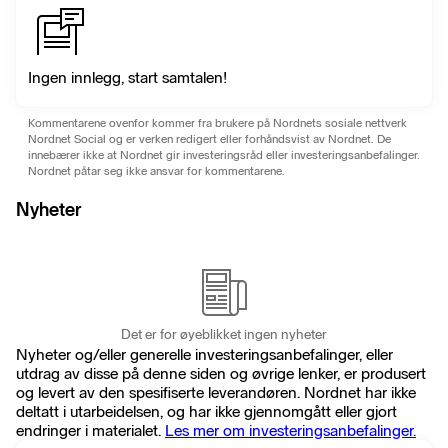
Ingen innlegg, start samtalen!
Kommentarene ovenfor kommer fra brukere på Nordnets sosiale nettverk
Nordnet Social og er verken redigert eller forhåndsvist av Nordnet. De
innebærer ikke at Nordnet gir investeringsråd eller investeringsanbefalinger.
Nordnet påtar seg ikke ansvar for kommentarene.
Nyheter
Det er for øyeblikket ingen nyheter
Nyheter og/eller generelle investeringsanbefalinger, eller
utdrag av disse på denne siden og øvrige lenker, er produsert
og levert av den spesifiserte leverandøren. Nordnet har ikke
deltatt i utarbeidelsen, og har ikke gjennomgått eller gjort
endringer i materialet.
Les mer om investeringsanbefalinger.