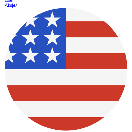
Aksje
/