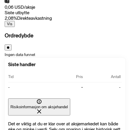
0,06
USD
/
aksje
Siste utbytte
2,08
%
Direkteavkastning
Vis
Ordredybde
Ingen data funnet
Siste handler
Tid
Pris
Antall
-
-
-
Risikoinformasjon om aksjehandel
Det er viktig at du er klar over at aksjemarkedet kan både
øke og minke i verdi. Selv om sparing i aksjer historisk sett