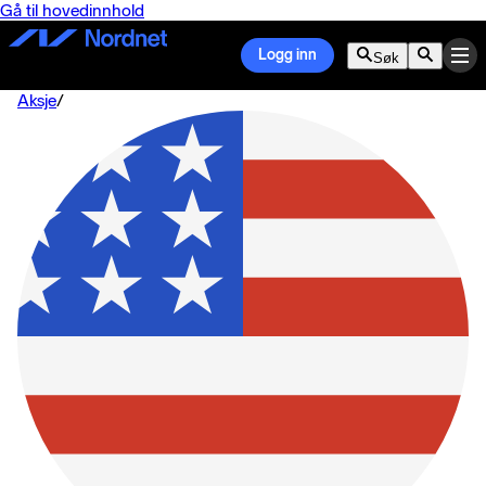
Gå til hovedinnhold
Logg inn
Søk
Aksje
/