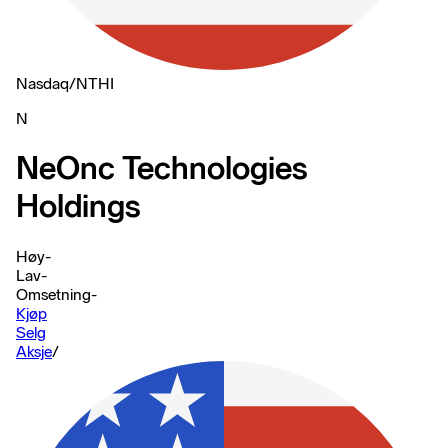
Nasdaq
/
NTHI
N
NeOnc Technologies
Holdings
Høy
-
Lav
-
Omsetning
-
Kjøp
Selg
Aksje
/