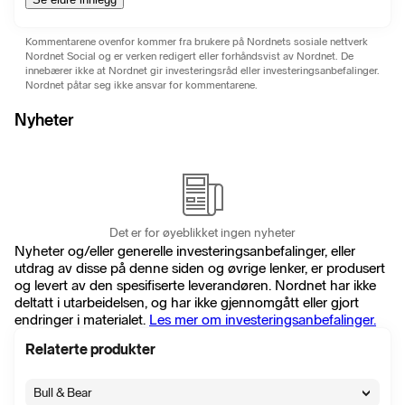
Kommentarene ovenfor kommer fra brukere på Nordnets sosiale nettverk
Nordnet Social og er verken redigert eller forhåndsvist av Nordnet. De
innebærer ikke at Nordnet gir investeringsråd eller investeringsanbefalinger.
Nordnet påtar seg ikke ansvar for kommentarene.
Nyheter
Det er for øyeblikket ingen nyheter
Nyheter og/eller generelle investeringsanbefalinger, eller
utdrag av disse på denne siden og øvrige lenker, er produsert
og levert av den spesifiserte leverandøren. Nordnet har ikke
deltatt i utarbeidelsen, og har ikke gjennomgått eller gjort
endringer i materialet.
Les mer om investeringsanbefalinger.
Relaterte produkter
Bull & Bear