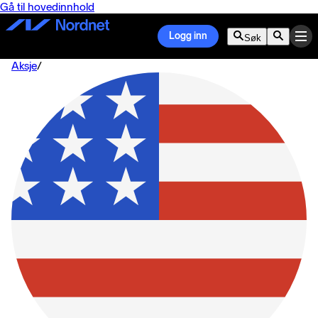
Gå til hovedinnhold
Logg inn
Søk
Aksje
/