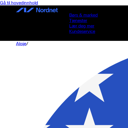
Gå til hovedinnhold
Børs & marked
Tjenester
Lær deg mer
Kundeservice
Aksje
/