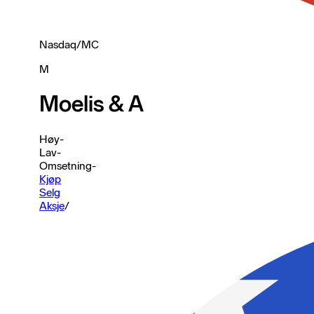
Nasdaq
/
MC
M
Moelis & A
Høy
-
Lav
-
Omsetning
-
Kjøp
Selg
Aksje
/