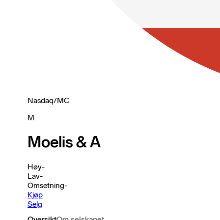
Nasdaq
/
MC
M
Moelis & A
Høy
-
Lav
-
Omsetning
-
Kjøp
Selg
Oversikt
Om selskapet