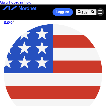
Gå til hovedinnhold
Logg inn
Søk
Aksje
/