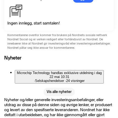
Ingen innlegg, start samtalen!
Kommentarene ovenfor kommer fra brukere på Nordnets sosiale nettverk
Nordnet Social og er verken redigert eller forhåndsvist av Nordnet. De
innebærer ikke at Nordnet gir investeringsråd eller investeringsanbefalinger.
Nordnet påtar seg ikke ansvar for kommentarene.
Nyheter
Microchip Technology handlas exklusive utdelning i dag
22 mai 10:31
∙
Selskapshendelser
∙
24 visninger
Vis alle nyheter
Nyheter og/eller generelle investeringsanbefalinger, eller
utdrag av disse på denne siden og øvrige lenker, er produsert
og levert av den spesifiserte leverandøren. Nordnet har ikke
deltatt i utarbeidelsen, og har ikke gjennomgått eller gjort