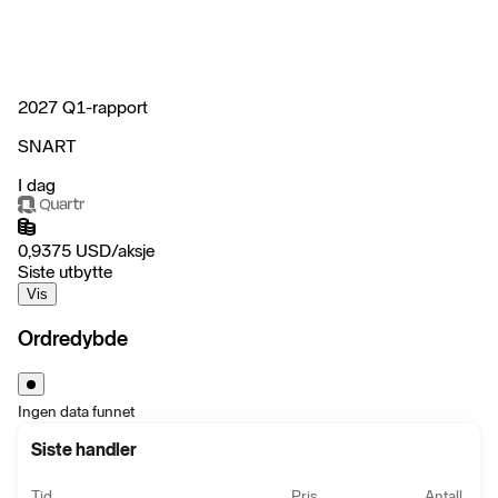
2027 Q1-rapport
SNART
I dag
0,9375
USD
/
aksje
Siste utbytte
Vis
Ordredybde
Ingen data funnet
Siste handler
Tid
Pris
Antall